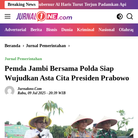
Langsung
erah, Gubernur Al Haris Turut Terjun Padamkan Api
Breaking News
Kemnaker
ke
konten
Advertorial
Berita
Bisnis
Dunia
Kriminal
Nasional
Olahraga
Beranda
Jurnal Pemerintahan
Jurnal Pemerintahan
Pemda Jambi Bersama Polda Siap
Wujudkan Asta Cita Presiden Prabowo
Jurnalone.com
Rabu, 09 Jul 2025 - 20:39 WIB