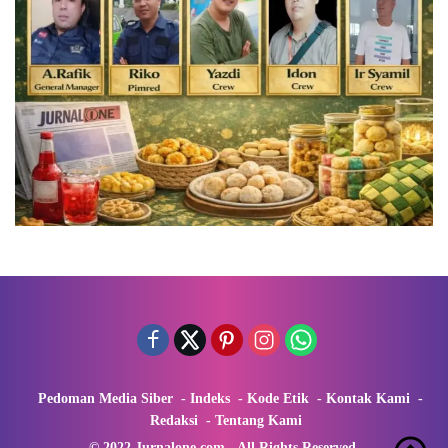
Pedoman Media Siber
Indeks
Kode Etik
Kontak Kami
Redaksi
Tentang Kami
© 2022 Jurnalone.com - All Rights Reserved.