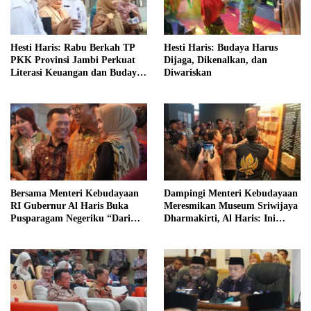
Hesti Haris: Rabu Berkah TP
Hesti Haris: Budaya Harus
PKK Provinsi Jambi Perkuat
Dijaga, Dikenalkan, dan
Literasi Keuangan dan Budaya
Diwariskan
Kelola Sampah dari Rumah
Bersama Menteri Kebudayaan
Dampingi Menteri Kebudayaan
RI Gubernur Al Haris Buka
Meresmikan Museum Sriwijaya
Pusparagam Negeriku “Dari
Dharmakirti, Al Haris: Ini
Jambi untuk Indonesia”
Bukti Rekam Jejak Peradaban
Masa Lalu Provinsi Jambi