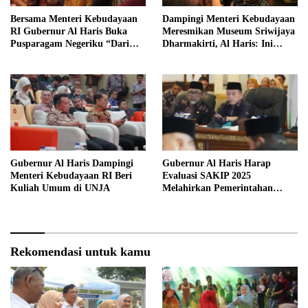
Bersama Menteri Kebudayaan
Dampingi Menteri Kebudayaan
RI Gubernur Al Haris Buka
Meresmikan Museum Sriwijaya
Pusparagam Negeriku “Dari
Dharmakirti, Al Haris: Ini
Jambi untuk Indonesia”
Bukti Rekam Jejak Peradaban
Masa Lalu Provinsi Jambi
Gubernur Al Haris Dampingi
Gubernur Al Haris Harap
Menteri Kebudayaan RI Beri
Evaluasi SAKIP 2025
Kuliah Umum di UNJA
Melahirkan Pemerintahan
Akuntabel dan Pelayanan
Publik Berkualitas
Rekomendasi untuk kamu