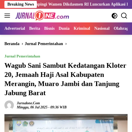
Langsung
i Dampingi Wamen Dikdasmen RI Luncurkan Aplikasi Bungo Pintar
Breaking News
ke
konten
Advertorial
Berita
Bisnis
Dunia
Kriminal
Nasional
Olahraga
Beranda
Jurnal Pemerintahan
Jurnal Pemerintahan
Wagub Sani Sambut Kedatangan Kloter
20, Jemaah Haji Asal Kabupaten
Merangin, Muaro Jambi dan Tanjung
Jabung Barat
Jurnalone.com
Minggu, 06 Jul 2025 - 09:36 WIB