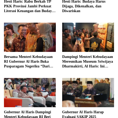
Hesti Haris: Rabu Berkah TP
Hesti Haris: Budaya Harus
PKK Provinsi Jambi Perkuat
Dijaga, Dikenalkan, dan
Literasi Keuangan dan Budaya
Diwariskan
Kelola Sampah dari Rumah
Bersama Menteri Kebudayaan
Dampingi Menteri Kebudayaan
RI Gubernur Al Haris Buka
Meresmikan Museum Sriwijaya
Pusparagam Negeriku “Dari
Dharmakirti, Al Haris: Ini
Jambi untuk Indonesia”
Bukti Rekam Jejak Peradaban
Masa Lalu Provinsi Jambi
Gubernur Al Haris Dampingi
Gubernur Al Haris Harap
Menteri Kebudayaan RI Beri
Evaluasi SAKIP 2025