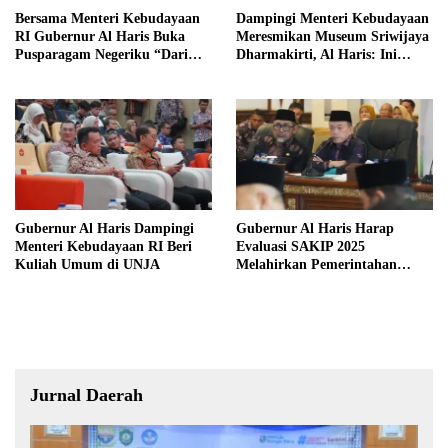
Bersama Menteri Kebudayaan
Dampingi Menteri Kebudayaan
RI Gubernur Al Haris Buka
Meresmikan Museum Sriwijaya
Pusparagam Negeriku “Dari
Dharmakirti, Al Haris: Ini
Jambi untuk Indonesia”
Bukti Rekam Jejak Peradaban
Masa Lalu Provinsi Jambi
Gubernur Al Haris Dampingi
Gubernur Al Haris Harap
Menteri Kebudayaan RI Beri
Evaluasi SAKIP 2025
Kuliah Umum di UNJA
Melahirkan Pemerintahan
Akuntabel dan Pelayanan
Publik Berkualitas
Jurnal Daerah