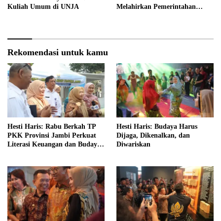
Kuliah Umum di UNJA
Melahirkan Pemerintahan
Akuntabel dan Pelayanan
Publik Berkualitas
Rekomendasi untuk kamu
Hesti Haris: Rabu Berkah TP
Hesti Haris: Budaya Harus
PKK Provinsi Jambi Perkuat
Dijaga, Dikenalkan, dan
Literasi Keuangan dan Budaya
Diwariskan
Kelola Sampah dari Rumah