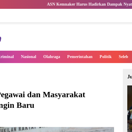
ASN Kemnaker Harus Hadirkan Dampak Nyata bagi Masyarakat
riminal
Nasional
Olahraga
Pemerintahan
Politik
Seleb
J
Pegawai dan Masyarakat
ngin Baru