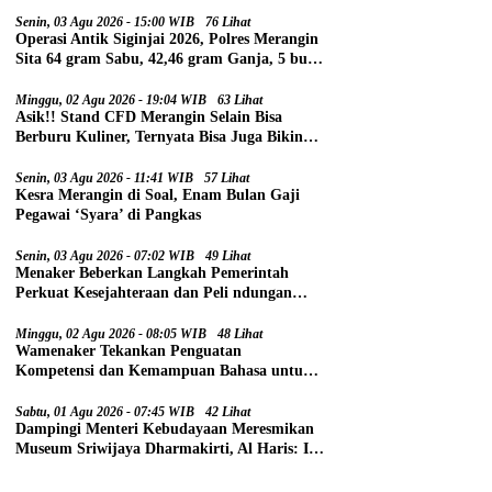
Senin, 03 Agu 2026 - 15:00 WIB
76 Lihat
Operasi Antik Siginjai 2026, Polres Merangin
Sita 64 gram Sabu, 42,46 gram Ganja, 5 butir
Extasi, dan 21 Tersangka
Minggu, 02 Agu 2026 - 19:04 WIB
63 Lihat
Asik!! Stand CFD Merangin Selain Bisa
Berburu Kuliner, Ternyata Bisa Juga Bikin
Paspor
Senin, 03 Agu 2026 - 11:41 WIB
57 Lihat
Kesra Merangin di Soal, Enam Bulan Gaji
Pegawai ‘Syara’ di Pangkas
Senin, 03 Agu 2026 - 07:02 WIB
49 Lihat
Menaker Beberkan Langkah Pemerintah
Perkuat Kesejahteraan dan Peli ndungan
Pekerja
Minggu, 02 Agu 2026 - 08:05 WIB
48 Lihat
Wamenaker Tekankan Penguatan
Kompetensi dan Kemampuan Bahasa untuk
Perluas Peluang Kerja
Sabtu, 01 Agu 2026 - 07:45 WIB
42 Lihat
Dampingi Menteri Kebudayaan Meresmikan
Museum Sriwijaya Dharmakirti, Al Haris: Ini
Bukti Rekam Jejak Peradaban Masa Lalu
Provinsi Jambi