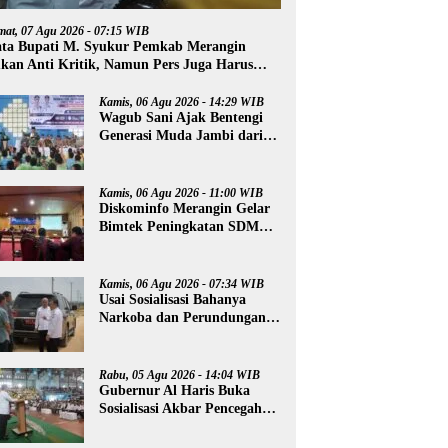
mat, 07 Agu 2026 - 07:15 WIB
ta Bupati M. Syukur Pemkab Merangin
kan Anti Kritik, Namun Pers Juga Harus
ofesional
Kamis, 06 Agu 2026 - 14:29 WIB
Wagub Sani Ajak Bentengi
Generasi Muda Jambi dari
IRET, TCC, dan
Perundungan
Kamis, 06 Agu 2026 - 11:00 WIB
Diskominfo Merangin Gelar
Bimtek Peningkatan SDM
Insan Pers
Kamis, 06 Agu 2026 - 07:34 WIB
Usai Sosialisasi Bahanya
Narkoba dan Perundungan,
Al Haris Tinjau Lokasi
Pembangunan Sekolah
Rakyat
Rabu, 05 Agu 2026 - 14:04 WIB
Gubernur Al Haris Buka
Sosialisasi Akbar Pencegahan
Radikalisme, Perundungan,
dan Narkoba di Bungo