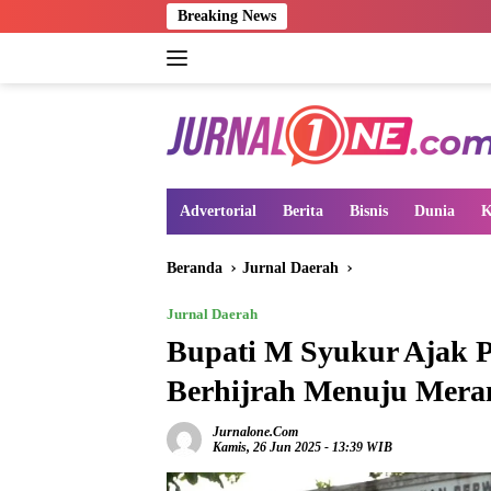
Langsung
Breaking News
ke
konten
Advertorial
Berita
Bisnis
Dunia
K
Beranda
Jurnal Daerah
Jurnal Daerah
Bupati M Syukur Ajak 
Berhijrah Menuju Mera
Jurnalone.com
Kamis, 26 Jun 2025 - 13:39 WIB