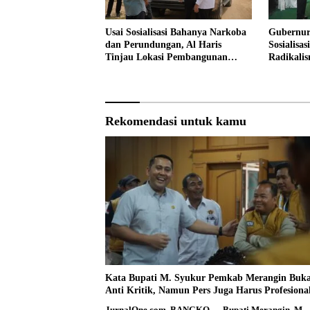
Usai Sosialisasi Bahanya Narkoba
Gubernur
dan Perundungan, Al Haris
Sosialisa
Tinjau Lokasi Pembangunan
Radikali
Sekolah Rakyat
Narkoba 
Rekomendasi untuk kamu
Kata Bupati M. Syukur Pemkab Merangin Buk
Anti Kritik, Namun Pers Juga Harus Profesiona
JurnalOne.com, BANGKO — Bupati Merangin, M.