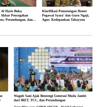
 Al Haris Buka
Klarifikasi Pemotongan Honor
si Akbar Pencegahan
Pegawai Syara’ dan Guru Ngaji,
sme, Perundungan, dan
Agus: Kedepankan Tabayyun
di Bungo
an
Wagub Sani Ajak Bentengi Generasi Muda Jambi
l
dari IRET, TCC, dan Perundungan
JurnalOne.com, SAROLANGUN – Wakil Gubernur