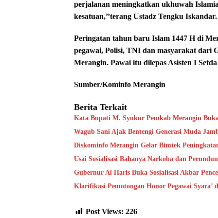
perjalanan meningkatkan ukhuwah Islamia
kesatuan,’’terang Ustadz Tengku Iskandar.
Peringatan tahun baru Islam 1447 H di M
pegawai, Polisi, TNI dan masyarakat dar
Merangin. Pawai itu dilepas Asisten I Setd
Sumber/Kominfo Merangin
Berita Terkait
Kata Bupati M. Syukur Pemkab Merangin Bukan
Wagub Sani Ajak Bentengi Generasi Muda Jam
Diskominfo Merangin Gelar Bimtek Peningkata
Usai Sosialisasi Bahanya Narkoba dan Perundu
Gubernur Al Haris Buka Sosialisasi Akbar Pen
Klarifikasi Pemotongan Honor Pegawai Syara’
Post Views:
226