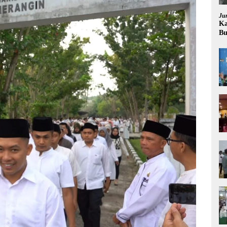
Ju
Ka
Bu
Pr