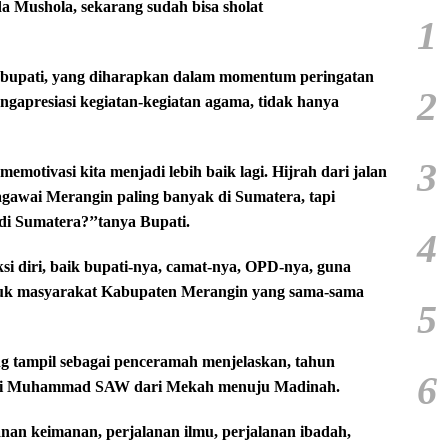
a Mushola, sekarang sudah bisa sholat
1
t bupati, yang diharapkan dalam momentum peringatan
2
ngapresiasi kegiatan-kegiatan agama, tidak hanya
3
memotivasi kita menjadi lebih baik lagi. Hijrah dari jalan
Pagawai Merangin paling banyak di Sumatera, tapi
di Sumatera?’’tanya Bupati.
4
si diri, baik bupati-nya, camat-nya, OPD-nya, guna
tuk masyarakat Kabupaten Merangin yang sama-sama
5
g tampil sebagai penceramah menjelaskan, tahun
6
 Nabi Muhammad SAW dari Mekah menuju Madinah.
an keimanan, perjalanan ilmu, perjalanan ibadah,