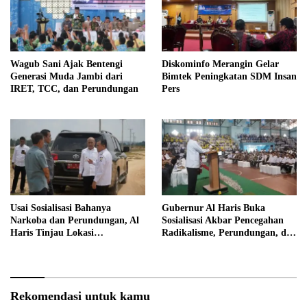
Wagub Sani Ajak Bentengi
Diskominfo Merangin Gelar
Generasi Muda Jambi dari
Bimtek Peningkatan SDM Insan
IRET, TCC, dan Perundungan
Pers
Usai Sosialisasi Bahanya
Gubernur Al Haris Buka
Narkoba dan Perundungan, Al
Sosialisasi Akbar Pencegahan
Haris Tinjau Lokasi
Radikalisme, Perundungan, dan
Pembangunan Sekolah Rakyat
Narkoba di Bungo
Rekomendasi untuk kamu