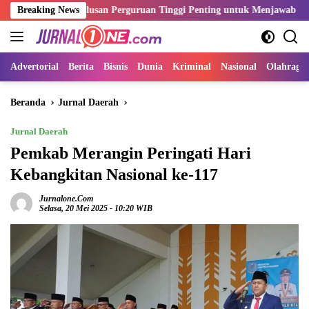
Langsung
si Lulusan Perguruan Tinggi Penting untuk Menjawab Kebutuhan Duni
Breaking News
ke
konten
Advertorial
Berita
Bisnis
Dunia
Kriminal
Nasional
Olahraga
Beranda
Jurnal Daerah
Jurnal Daerah
Pemkab Merangin Peringati Hari
Kebangkitan Nasional ke-117
Jurnalone.com
Selasa, 20 Mei 2025 - 10:20 WIB