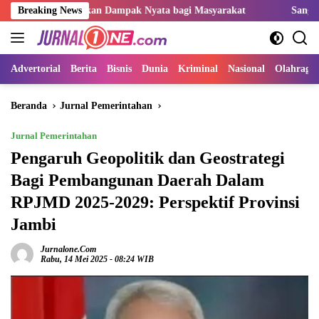
Langsung
irkan Dampak Nyata bagi Masyarakat
Breaking News
Sangat Perlu Kolabora
ke
konten
Advertorial
Berita
Bisnis
Dunia
Kriminal
Nasional
Olahraga
Beranda
Jurnal Pemerintahan
Jurnal Pemerintahan
Pengaruh Geopolitik dan Geostrategi
Bagi Pembangunan Daerah Dalam
RPJMD 2025-2029: Perspektif Provinsi
Jambi
Jurnalone.com
Rabu, 14 Mei 2025 - 08:24 WIB