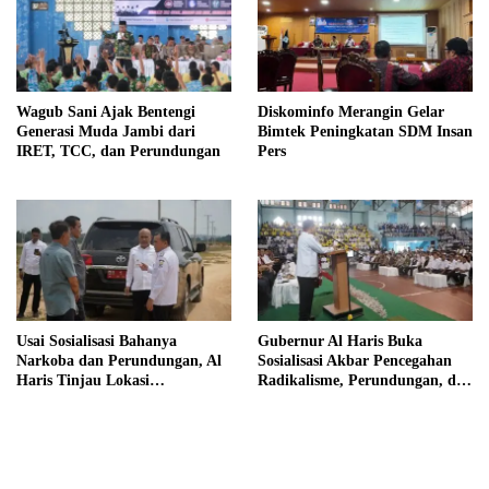
Wagub Sani Ajak Bentengi
Diskominfo Merangin Gelar
Generasi Muda Jambi dari
Bimtek Peningkatan SDM Insan
IRET, TCC, dan Perundungan
Pers
Usai Sosialisasi Bahanya
Gubernur Al Haris Buka
Narkoba dan Perundungan, Al
Sosialisasi Akbar Pencegahan
Haris Tinjau Lokasi
Radikalisme, Perundungan, dan
Pembangunan Sekolah Rakyat
Narkoba di Bungo