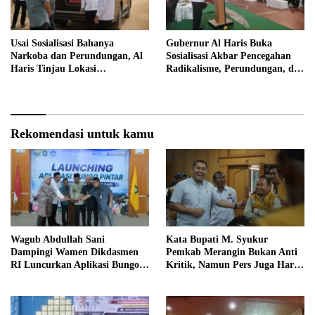
Usai Sosialisasi Bahanya
Gubernur Al Haris Buka
Narkoba dan Perundungan, Al
Sosialisasi Akbar Pencegahan
Haris Tinjau Lokasi
Radikalisme, Perundungan, dan
Pembangunan Sekolah Rakyat
Narkoba di Bungo
Rekomendasi untuk kamu
Wagub Abdullah Sani
Kata Bupati M. Syukur
Dampingi Wamen Dikdasmen
Pemkab Merangin Bukan Anti
RI Luncurkan Aplikasi Bungo
Kritik, Namun Pers Juga Harus
Pintar
Profesional