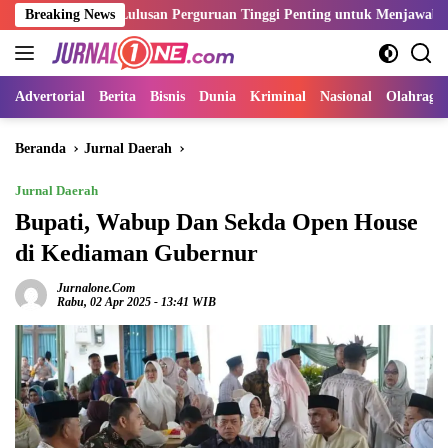
Langsung
ensi Lulusan Perguruan Tinggi Penting untuk Menjawab Kebutuhan Du
Breaking News
ke
konten
Advertorial
Berita
Bisnis
Dunia
Kriminal
Nasional
Olahraga
Beranda
Jurnal Daerah
Jurnal Daerah
Bupati, Wabup Dan Sekda Open House
di Kediaman Gubernur
Jurnalone.com
Rabu, 02 Apr 2025 - 13:41 WIB