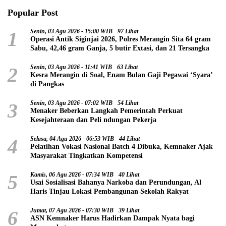
Popular Post
1
Senin, 03 Agu 2026 - 15:00 WIB
97 Lihat
Operasi Antik Siginjai 2026, Polres Merangin Sita 64 gram
Sabu, 42,46 gram Ganja, 5 butir Extasi, dan 21 Tersangka
2
Senin, 03 Agu 2026 - 11:41 WIB
63 Lihat
Kesra Merangin di Soal, Enam Bulan Gaji Pegawai ‘Syara’
di Pangkas
3
Senin, 03 Agu 2026 - 07:02 WIB
54 Lihat
Menaker Beberkan Langkah Pemerintah Perkuat
Kesejahteraan dan Peli ndungan Pekerja
4
Selasa, 04 Agu 2026 - 06:53 WIB
44 Lihat
Pelatihan Vokasi Nasional Batch 4 Dibuka, Kemnaker Ajak
Masyarakat Tingkatkan Kompetensi
5
Kamis, 06 Agu 2026 - 07:34 WIB
40 Lihat
Usai Sosialisasi Bahanya Narkoba dan Perundungan, Al
Haris Tinjau Lokasi Pembangunan Sekolah Rakyat
6
Jumat, 07 Agu 2026 - 07:30 WIB
39 Lihat
ASN Kemnaker Harus Hadirkan Dampak Nyata bagi