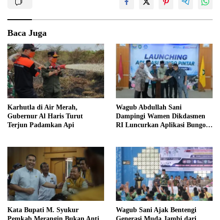
Baca Juga
Karhutla di Air Merah,
Wagub Abdullah Sani
Gubernur Al Haris Turut
Dampingi Wamen Dikdasmen
Terjun Padamkan Api
RI Luncurkan Aplikasi Bungo
Pintar
Kata Bupati M. Syukur
Wagub Sani Ajak Bentengi
Pemkab Merangin Bukan Anti
Generasi Muda Jambi dari