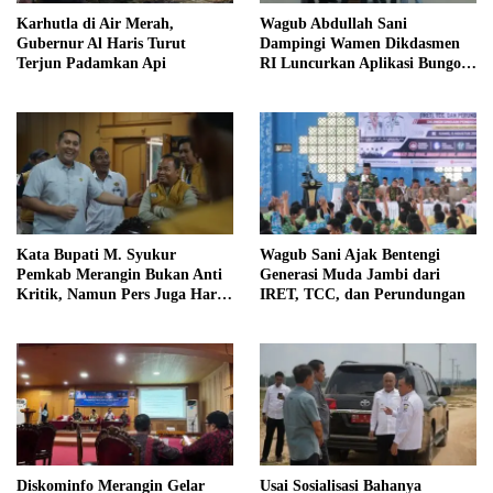
Karhutla di Air Merah,
Wagub Abdullah Sani
Gubernur Al Haris Turut
Dampingi Wamen Dikdasmen
Terjun Padamkan Api
RI Luncurkan Aplikasi Bungo
Pintar
Kata Bupati M. Syukur
Wagub Sani Ajak Bentengi
Pemkab Merangin Bukan Anti
Generasi Muda Jambi dari
Kritik, Namun Pers Juga Harus
IRET, TCC, dan Perundungan
Profesional
Diskominfo Merangin Gelar
Usai Sosialisasi Bahanya