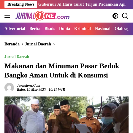
Langsung
 Merah, Gubernur Al Haris Turut Terjun Padamkan Api
Breaking News
Kemnak
ke
konten
Advertorial
Berita
Bisnis
Dunia
Kriminal
Nasional
Olahraga
Beranda
Jurnal Daerah
Jurnal Daerah
Makanan dan Minuman Pasar Beduk
Bangko Aman Untuk di Konsumsi
Jurnalone.com
Rabu, 19 Mar 2025 - 10:41 WIB