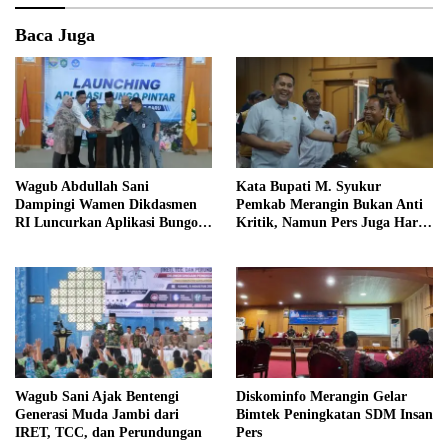
Baca Juga
Wagub Abdullah Sani
Kata Bupati M. Syukur
Dampingi Wamen Dikdasmen
Pemkab Merangin Bukan Anti
RI Luncurkan Aplikasi Bungo
Kritik, Namun Pers Juga Harus
Pintar
Profesional
Wagub Sani Ajak Bentengi
Diskominfo Merangin Gelar
Generasi Muda Jambi dari
Bimtek Peningkatan SDM Insan
IRET, TCC, dan Perundungan
Pers