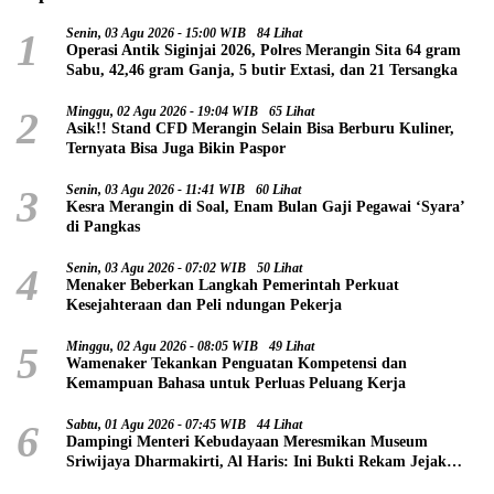
1
Senin, 03 Agu 2026 - 15:00 WIB
84 Lihat
Operasi Antik Siginjai 2026, Polres Merangin Sita 64 gram
Sabu, 42,46 gram Ganja, 5 butir Extasi, dan 21 Tersangka
2
Minggu, 02 Agu 2026 - 19:04 WIB
65 Lihat
Asik!! Stand CFD Merangin Selain Bisa Berburu Kuliner,
Ternyata Bisa Juga Bikin Paspor
3
Senin, 03 Agu 2026 - 11:41 WIB
60 Lihat
Kesra Merangin di Soal, Enam Bulan Gaji Pegawai ‘Syara’
di Pangkas
4
Senin, 03 Agu 2026 - 07:02 WIB
50 Lihat
Menaker Beberkan Langkah Pemerintah Perkuat
Kesejahteraan dan Peli ndungan Pekerja
5
Minggu, 02 Agu 2026 - 08:05 WIB
49 Lihat
Wamenaker Tekankan Penguatan Kompetensi dan
Kemampuan Bahasa untuk Perluas Peluang Kerja
6
Sabtu, 01 Agu 2026 - 07:45 WIB
44 Lihat
Dampingi Menteri Kebudayaan Meresmikan Museum
Sriwijaya Dharmakirti, Al Haris: Ini Bukti Rekam Jejak
Peradaban Masa Lalu Provinsi Jambi