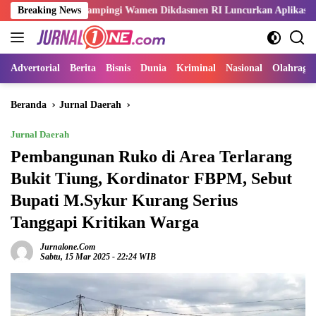
Langsung
Sani Dampingi Wamen Dikdasmen RI Luncurkan Aplikasi Bungo Pintar
Breaking News
ke
konten
Advertorial
Berita
Bisnis
Dunia
Kriminal
Nasional
Olahraga
Beranda
Jurnal Daerah
Jurnal Daerah
Pembangunan Ruko di Area Terlarang
Bukit Tiung, Kordinator FBPM, Sebut
Bupati M.Sykur Kurang Serius
Tanggapi Kritikan Warga
Jurnalone.com
Sabtu, 15 Mar 2025 - 22:24 WIB