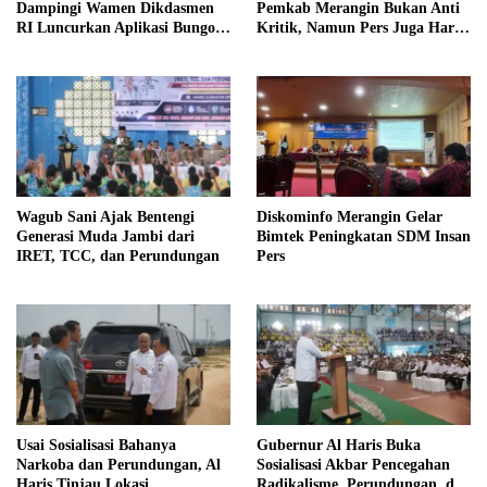
Dampingi Wamen Dikdasmen
Pemkab Merangin Bukan Anti
RI Luncurkan Aplikasi Bungo
Kritik, Namun Pers Juga Harus
Pintar
Profesional
Wagub Sani Ajak Bentengi
Diskominfo Merangin Gelar
Generasi Muda Jambi dari
Bimtek Peningkatan SDM Insan
IRET, TCC, dan Perundungan
Pers
Usai Sosialisasi Bahanya
Gubernur Al Haris Buka
Narkoba dan Perundungan, Al
Sosialisasi Akbar Pencegahan
Haris Tinjau Lokasi
Radikalisme, Perundungan, dan