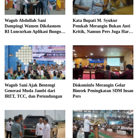
Wagub Abdullah Sani
Kata Bupati M. Syukur
Dampingi Wamen Dikdasmen
Pemkab Merangin Bukan Anti
RI Luncurkan Aplikasi Bungo
Kritik, Namun Pers Juga Harus
Pintar
Profesional
Wagub Sani Ajak Bentengi
Diskominfo Merangin Gelar
Generasi Muda Jambi dari
Bimtek Peningkatan SDM Insan
IRET, TCC, dan Perundungan
Pers