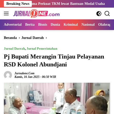
Langsung
ndo-Rama Perkuat TKM lewat Bantuan Modal Usaha
Breaking News
Kemnaker
ke
konten
Advertorial
Berita
Bisnis
Dunia
Kriminal
Nasional
Olahraga
Beranda
Jurnal Daerah
Jurnal Daerah
,
Jurnal Pemerintahan
Pj Bupati Merangin Tinjau Pelayanan
RSD Kolonel Abundjani
Jurnalone.com
Kamis, 16 Jan 2025 - 06:50 WIB