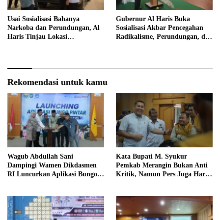
Usai Sosialisasi Bahanya
Gubernur Al Haris Buka
Narkoba dan Perundungan, Al
Sosialisasi Akbar Pencegahan
Haris Tinjau Lokasi
Radikalisme, Perundungan, dan
Pembangunan Sekolah Rakyat
Narkoba di Bungo
Rekomendasi untuk kamu
Wagub Abdullah Sani
Kata Bupati M. Syukur
Dampingi Wamen Dikdasmen
Pemkab Merangin Bukan Anti
RI Luncurkan Aplikasi Bungo
Kritik, Namun Pers Juga Harus
Pintar
Profesional