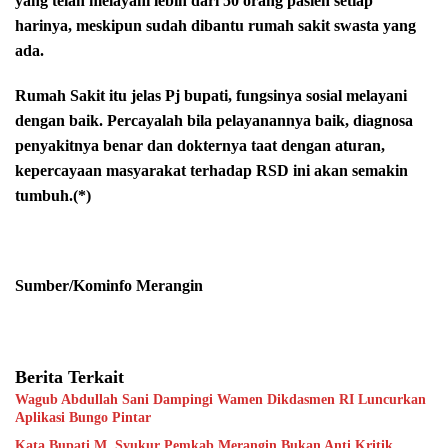
yang telah melayani lebih dari 50 orang pasien setiap
harinya, meskipun sudah dibantu rumah sakit swasta yang
ada.
Rumah Sakit itu jelas Pj bupati, fungsinya sosial melayani
dengan baik. Percayalah bila pelayanannya baik, diagnosa
penyakitnya benar dan dokternya taat dengan aturan,
kepercayaan masyarakat terhadap RSD ini akan semakin
tumbuh.(*)
Sumber/Kominfo Merangin
Berita Terkait
Wagub Abdullah Sani Dampingi Wamen Dikdasmen RI Luncurkan
Aplikasi Bungo Pintar
Kata Bupati M. Syukur Pemkab Merangin Bukan Anti Kritik,