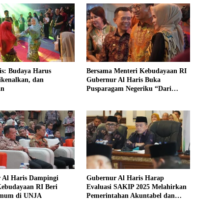
is: Budaya Harus
Bersama Menteri Kebudayaan RI
ikenalkan, dan
Gubernur Al Haris Buka
an
Pusparagam Negeriku “Dari
Jambi untuk Indonesia”
 Al Haris Dampingi
Gubernur Al Haris Harap
Kebudayaan RI Beri
Evaluasi SAKIP 2025 Melahirkan
Umum di UNJA
Pemerintahan Akuntabel dan
Pelayanan Publik Berkualitas