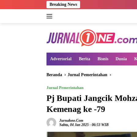
Langsung
Breaking News
ke
konten
Advertorial
Berita
Bisnis
Dunia
K
Beranda
Jurnal Pemerintahan
Jurnal Pemerintahan
Pj Bupati Jangcik Mohz
Kemenag ke -79
Jurnalone.com
Sabtu, 04 Jan 2025 - 06:53 WIB