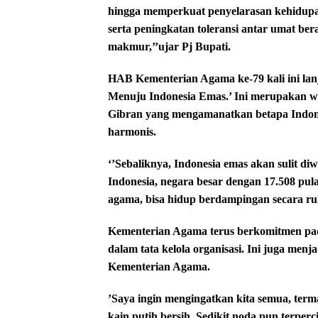
hingga memperkuat penyelarasan kehidupa
serta peningkatan toleransi antar umat b
makmur,’’ujar Pj Bupati.
HAB Kementerian Agama ke-79 kali ini la
Menuju Indonesia Emas.’ Ini merupakan wu
Gibran yang mengamanatkan betapa Indone
harmonis.
‘’Sebaliknya, Indonesia emas akan sulit d
Indonesia, negara besar dengan 17.508 pul
agama, bisa hidup berdampingan secara ru
Kementerian Agama terus berkomitmen pada
dalam tata kelola organisasi. Ini juga men
Kementerian Agama.
’Saya ingin mengingatkan kita semua, ter
kain putih bersih. Sedikit noda pun terper