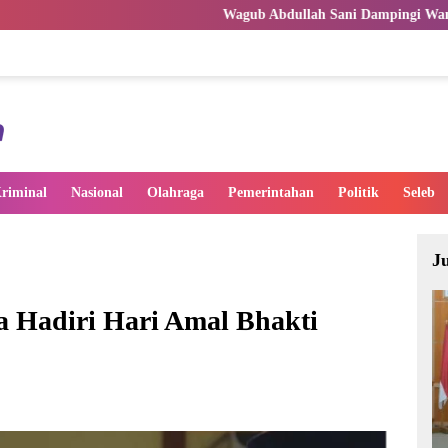
Wagub Abdullah Sani Dampingi Wamen Dikdasmen RI Luncur
riminal
Nasional
Olahraga
Pemerintahan
Politik
Seleb
J
a Hadiri Hari Amal Bhakti