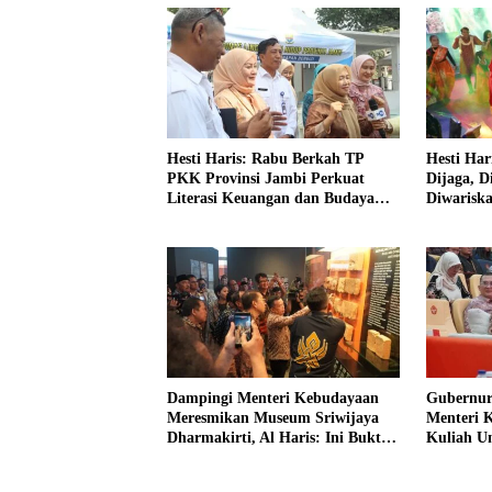
Hesti Haris: Rabu Berkah TP
Hesti Har
PKK Provinsi Jambi Perkuat
Dijaga, D
Literasi Keuangan dan Budaya
Diwarisk
Kelola Sampah dari Rumah
Dampingi Menteri Kebudayaan
Gubernur
Meresmikan Museum Sriwijaya
Menteri 
Dharmakirti, Al Haris: Ini Bukti
Kuliah 
Rekam Jejak Peradaban Masa
Lalu Provinsi Jambi