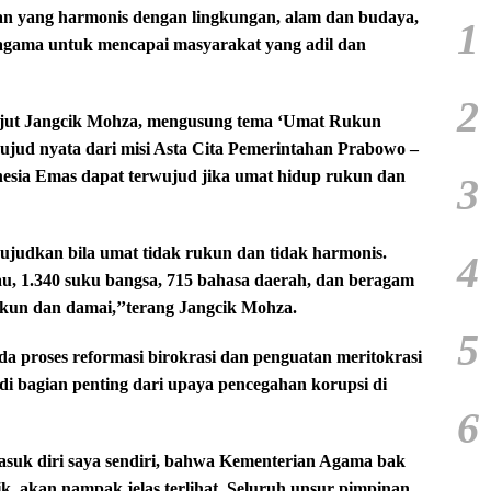
n yang harmonis dengan lingkungan, alam dan budaya,
1
eragama untuk mencapai masyarakat yang adil dan
2
njut Jangcik Mohza, mengusung tema ‘Umat Rukun
jud nyata dari misi Asta Cita Pemerintahan Prabowo –
sia Emas dapat terwujud jika umat hidup rukun dan
3
iwujudkan bila umat tidak rukun dan tidak harmonis.
4
au, 1.340 suku bangsa, 715 bahasa daerah, dan beragam
kun dan damai,’’terang Jangcik Mohza.
5
 proses reformasi birokrasi dan penguatan meritokrasi
jadi bagian penting dari upaya pencegahan korupsi di
6
masuk diri saya sendiri, bahwa Kementerian Agama bak
cik, akan nampak jelas terlihat. Seluruh unsur pimpinan