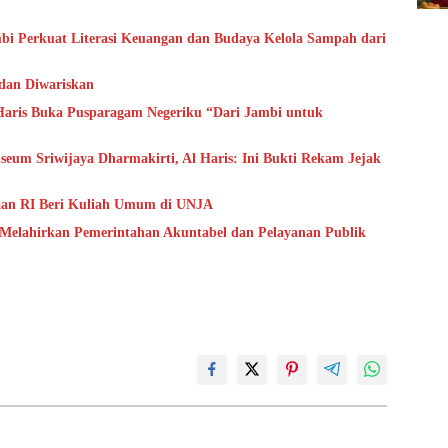
bi Perkuat Literasi Keuangan dan Budaya Kelola Sampah dari
 dan Diwariskan
aris Buka Pusparagam Negeriku “Dari Jambi untuk
um Sriwijaya Dharmakirti, Al Haris: Ini Bukti Rekam Jejak
aan RI Beri Kuliah Umum di UNJA
 Melahirkan Pemerintahan Akuntabel dan Pelayanan Publik