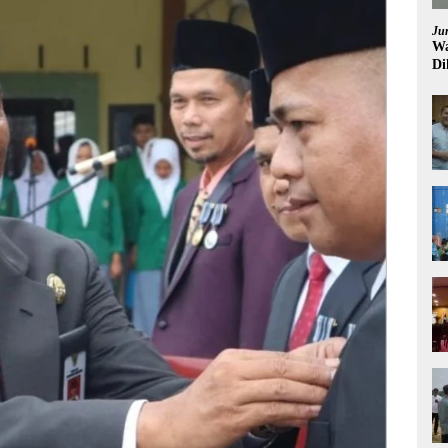
Ju
Wa
Di
Pi