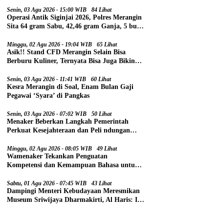
Senin, 03 Agu 2026 - 15:00 WIB
84 Lihat
Operasi Antik Siginjai 2026, Polres Merangin
Sita 64 gram Sabu, 42,46 gram Ganja, 5 butir
Extasi, dan 21 Tersangka
Minggu, 02 Agu 2026 - 19:04 WIB
65 Lihat
Asik!! Stand CFD Merangin Selain Bisa
Berburu Kuliner, Ternyata Bisa Juga Bikin
Paspor
Senin, 03 Agu 2026 - 11:41 WIB
60 Lihat
Kesra Merangin di Soal, Enam Bulan Gaji
Pegawai ‘Syara’ di Pangkas
Senin, 03 Agu 2026 - 07:02 WIB
50 Lihat
Menaker Beberkan Langkah Pemerintah
Perkuat Kesejahteraan dan Peli ndungan
Pekerja
Minggu, 02 Agu 2026 - 08:05 WIB
49 Lihat
Wamenaker Tekankan Penguatan
Kompetensi dan Kemampuan Bahasa untuk
Perluas Peluang Kerja
Sabtu, 01 Agu 2026 - 07:45 WIB
43 Lihat
Dampingi Menteri Kebudayaan Meresmikan
Museum Sriwijaya Dharmakirti, Al Haris: Ini
Bukti Rekam Jejak Peradaban Masa Lalu
Provinsi Jambi