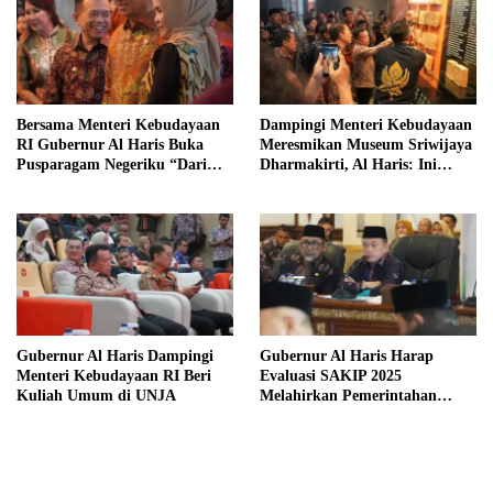
Bersama Menteri Kebudayaan
Dampingi Menteri Kebudayaan
RI Gubernur Al Haris Buka
Meresmikan Museum Sriwijaya
Pusparagam Negeriku “Dari
Dharmakirti, Al Haris: Ini
Jambi untuk Indonesia”
Bukti Rekam Jejak Peradaban
Masa Lalu Provinsi Jambi
Gubernur Al Haris Dampingi
Gubernur Al Haris Harap
Menteri Kebudayaan RI Beri
Evaluasi SAKIP 2025
Kuliah Umum di UNJA
Melahirkan Pemerintahan
Akuntabel dan Pelayanan
Publik Berkualitas