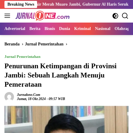
Langsung
sa Air Merah Muaro Jambi, Gubernur Al Haris Serukan Ulama dan Kiai Sa
Breaking News
ke
konten
Advertorial
Berita
Bisnis
Dunia
Kriminal
Nasional
Olahraga
Beranda
Jurnal Pemerintahan
Jurnal Pemerintahan
Penurunan Ketimpangan di Provinsi
Jambi: Sebuah Langkah Menuju
Pemerataan
Jurnalone.com
Jumat, 18 Okt 2024 - 09:57 WIB