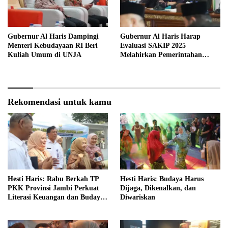
Gubernur Al Haris Dampingi
Gubernur Al Haris Harap
Menteri Kebudayaan RI Beri
Evaluasi SAKIP 2025
Kuliah Umum di UNJA
Melahirkan Pemerintahan
Akuntabel dan Pelayanan
Publik Berkualitas
Rekomendasi untuk kamu
Hesti Haris: Rabu Berkah TP
Hesti Haris: Budaya Harus
PKK Provinsi Jambi Perkuat
Dijaga, Dikenalkan, dan
Literasi Keuangan dan Budaya
Diwariskan
Kelola Sampah dari Rumah