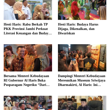
Hesti Haris: Rabu Berkah TP
Hesti Haris: Budaya Harus
PKK Provinsi Jambi Perkuat
Dijaga, Dikenalkan, dan
Literasi Keuangan dan Budaya
Diwariskan
Kelola Sampah dari Rumah
Bersama Menteri Kebudayaan
Dampingi Menteri Kebudayaan
RI Gubernur Al Haris Buka
Meresmikan Museum Sriwijaya
Pusparagam Negeriku “Dari
Dharmakirti, Al Haris: Ini
Jambi untuk Indonesia”
Bukti Rekam Jejak Peradaban
Masa Lalu Provinsi Jambi