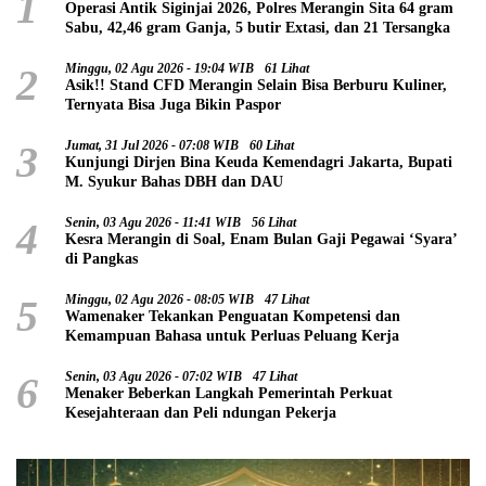
1
Operasi Antik Siginjai 2026, Polres Merangin Sita 64 gram
Sabu, 42,46 gram Ganja, 5 butir Extasi, dan 21 Tersangka
2
Minggu, 02 Agu 2026 - 19:04 WIB
61 Lihat
Asik!! Stand CFD Merangin Selain Bisa Berburu Kuliner,
Ternyata Bisa Juga Bikin Paspor
3
Jumat, 31 Jul 2026 - 07:08 WIB
60 Lihat
Kunjungi Dirjen Bina Keuda Kemendagri Jakarta, Bupati
M. Syukur Bahas DBH dan DAU
4
Senin, 03 Agu 2026 - 11:41 WIB
56 Lihat
Kesra Merangin di Soal, Enam Bulan Gaji Pegawai ‘Syara’
di Pangkas
5
Minggu, 02 Agu 2026 - 08:05 WIB
47 Lihat
Wamenaker Tekankan Penguatan Kompetensi dan
Kemampuan Bahasa untuk Perluas Peluang Kerja
6
Senin, 03 Agu 2026 - 07:02 WIB
47 Lihat
Menaker Beberkan Langkah Pemerintah Perkuat
Kesejahteraan dan Peli ndungan Pekerja