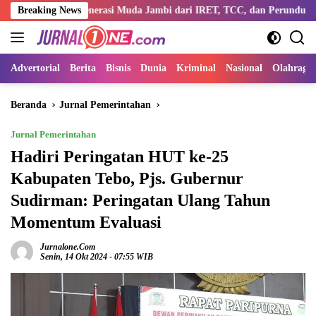
Langsung
gi Generasi Muda Jambi dari IRET, TCC, dan Perundungan
Breaking News
Di
ke
konten
Advertorial
Berita
Bisnis
Dunia
Kriminal
Nasional
Olahraga
Beranda
Jurnal Pemerintahan
Jurnal Pemerintahan
Hadiri Peringatan HUT ke-25
Kabupaten Tebo, Pjs. Gubernur
Sudirman: Peringatan Ulang Tahun
Momentum Evaluasi
Jurnalone.com
Senin, 14 Okt 2024 - 07:55 WIB