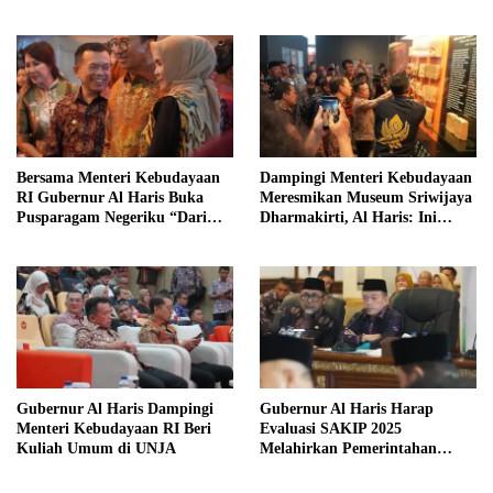
Kelola Sampah dari Rumah
Bersama Menteri Kebudayaan
Dampingi Menteri Kebudayaan
RI Gubernur Al Haris Buka
Meresmikan Museum Sriwijaya
Pusparagam Negeriku “Dari
Dharmakirti, Al Haris: Ini
Jambi untuk Indonesia”
Bukti Rekam Jejak Peradaban
Masa Lalu Provinsi Jambi
Gubernur Al Haris Dampingi
Gubernur Al Haris Harap
Menteri Kebudayaan RI Beri
Evaluasi SAKIP 2025
Kuliah Umum di UNJA
Melahirkan Pemerintahan
Akuntabel dan Pelayanan
Publik Berkualitas