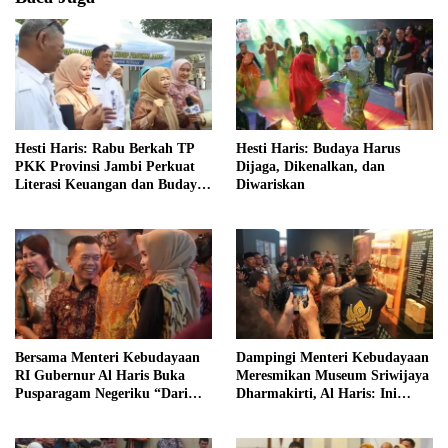
Hesti Haris: Rabu Berkah TP
Hesti Haris: Budaya Harus
PKK Provinsi Jambi Perkuat
Dijaga, Dikenalkan, dan
Literasi Keuangan dan Budaya
Diwariskan
Kelola Sampah dari Rumah
Bersama Menteri Kebudayaan
Dampingi Menteri Kebudayaan
RI Gubernur Al Haris Buka
Meresmikan Museum Sriwijaya
Pusparagam Negeriku “Dari
Dharmakirti, Al Haris: Ini
Jambi untuk Indonesia”
Bukti Rekam Jejak Peradaban
Masa Lalu Provinsi Jambi