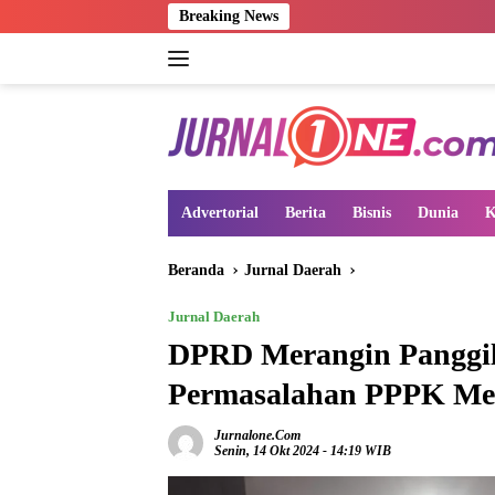
Langsung
Breaking News
ke
konten
Advertorial
Berita
Bisnis
Dunia
K
Beranda
Jurnal Daerah
Jurnal Daerah
DPRD Merangin Panggil 
Permasalahan PPPK Me
Jurnalone.com
Senin, 14 Okt 2024 - 14:19 WIB