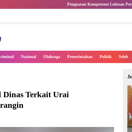
Penguatan Kompetensi Lulusan Perguruan Tinggi Penting
riminal
Nasional
Olahraga
Pemerintahan
Politik
Seleb
J
Dinas Terkait Urai
rangin