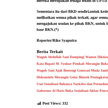
mereka merupakan tenaga teknis di UPTD a
Sementara itu dari BKD sendiri,untuk ke
melibatkan semua pihak terkait, agar semu
mengajukan usulan ke pihak BKN, untuk ho
base BKN.(*)
Reporter/Riko Syaputra
Berita Terkait
Wagub Abdullah Sani Dampingi Wamen Dikdasm
Kata Bupati M. Syukur Pemkab Merangin Bukan
Wagub Sani Ajak Bentengi Generasi Muda Jam
Diskominfo Merangin Gelar Bimtek Peningkata
Usai Sosialisasi Bahanya Narkoba dan Perundu
Gubernur Al Haris Buka Sosialisasi Akbar Pen
Post Views:
332