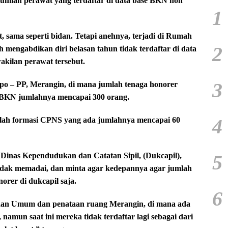
umlah perawat yang terdaftar di data base BKN non
1
 sama seperti bidan. Tetapi anehnya, terjadi di Rumah
2
 mengabdikan diri belasan tahun tidak terdaftar di data
akilan perawat tersebut.
3
atpo – PP, Merangin, di mana jumlah tenaga honorer
i BKN jumlahnya mencapai 300 orang.
4
alah formasi CPNS yang ada jumlahnya mencapai 60
5
i Dinas Kependudukan dan Catatan Sipil, (Dukcapil),
dak memadai, dan minta agar kedepannya agar jumlah
orer di dukcapil saja.
6
rjaan Umum dan penataan ruang Merangin, di mana ada
 namun saat ini mereka tidak terdaftar lagi sebagai dari