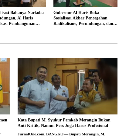
alisasi Bahanya Narkoba
Gubernur Al Haris Buka
ndungan, Al Haris
Sosialisasi Akbar Pencegahan
okasi Pembangunan
Radikalisme, Perundungan, dan
Rakyat
Narkoba di Bungo
smen
Kata Bupati M. Syukur Pemkab Merangin Bukan
Anti Kritik, Namun Pers Juga Harus Profesional
r
JurnalOne.com, BANGKO — Bupati Merangin, M.