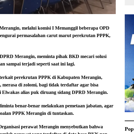
rangin, melalui komisi I Memanggil beberapa OPD
 mengurai permasalahan carut marut perekrutan PPPK,
i I DPRD Merangin, meminta pihak BKD mecari solusi
sampai terjadi seperti saat ini lagi.
 terkait perekrutan PPPK di Kabupaten Merangin,
merasa di zolomi, bagi tidak terdaftar agar bisa
’ri Elwakas alias puk diruang sidang DPRD Merangin.
 diminta benar-benar melakukan pemetaan jabatan, agar
rsoalan PPPK Merangin di tuntaskan.
i Organisasi perawat Merangin menyebutkan bahwa
Pop