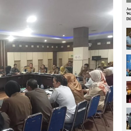
Ju
Wa
Di
Pi