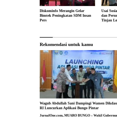
Diskominfo Merangin Gelar
Usai Sosi
Bimtek Peningkatan SDM Insan
dan Peru
Pers
Tinjau L
Sekolah 
Rekomendasi untuk kamu
Wagub Abdullah Sani Dampingi Wamen Dikda
RI Luncurkan Aplikasi Bungo Pintar
JurnalOne.com, MUARO BUNGO – Wakil Gubernu