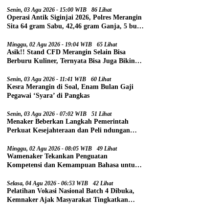
Senin, 03 Agu 2026 - 15:00 WIB
86 Lihat
Operasi Antik Siginjai 2026, Polres Merangin
Sita 64 gram Sabu, 42,46 gram Ganja, 5 butir
Extasi, dan 21 Tersangka
Minggu, 02 Agu 2026 - 19:04 WIB
65 Lihat
Asik!! Stand CFD Merangin Selain Bisa
Berburu Kuliner, Ternyata Bisa Juga Bikin
Paspor
Senin, 03 Agu 2026 - 11:41 WIB
60 Lihat
Kesra Merangin di Soal, Enam Bulan Gaji
Pegawai ‘Syara’ di Pangkas
Senin, 03 Agu 2026 - 07:02 WIB
51 Lihat
Menaker Beberkan Langkah Pemerintah
Perkuat Kesejahteraan dan Peli ndungan
Pekerja
Minggu, 02 Agu 2026 - 08:05 WIB
49 Lihat
Wamenaker Tekankan Penguatan
Kompetensi dan Kemampuan Bahasa untuk
Perluas Peluang Kerja
Selasa, 04 Agu 2026 - 06:53 WIB
42 Lihat
Pelatihan Vokasi Nasional Batch 4 Dibuka,
Kemnaker Ajak Masyarakat Tingkatkan
Kompetensi