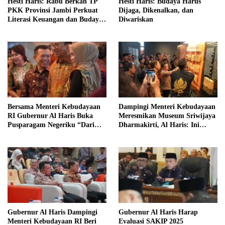
Hesti Haris: Rabu Berkah TP
Hesti Haris: Budaya Harus
PKK Provinsi Jambi Perkuat
Dijaga, Dikenalkan, dan
Literasi Keuangan dan Budaya
Diwariskan
Kelola Sampah dari Rumah
Bersama Menteri Kebudayaan
Dampingi Menteri Kebudayaan
RI Gubernur Al Haris Buka
Meresmikan Museum Sriwijaya
Pusparagam Negeriku “Dari
Dharmakirti, Al Haris: Ini
Jambi untuk Indonesia”
Bukti Rekam Jejak Peradaban
Masa Lalu Provinsi Jambi
Gubernur Al Haris Dampingi
Gubernur Al Haris Harap
Menteri Kebudayaan RI Beri
Evaluasi SAKIP 2025