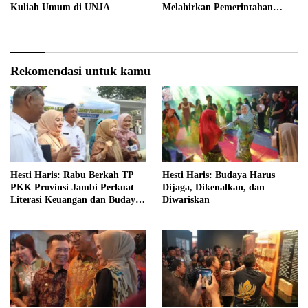
Kuliah Umum di UNJA
Melahirkan Pemerintahan
Akuntabel dan Pelayanan
Publik Berkualitas
Rekomendasi untuk kamu
Hesti Haris: Rabu Berkah TP
Hesti Haris: Budaya Harus
PKK Provinsi Jambi Perkuat
Dijaga, Dikenalkan, dan
Literasi Keuangan dan Budaya
Diwariskan
Kelola Sampah dari Rumah