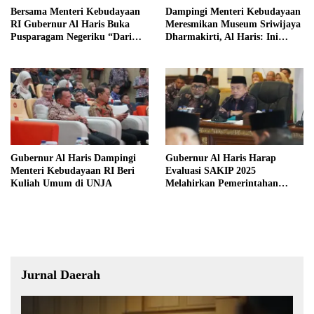
Bersama Menteri Kebudayaan
Dampingi Menteri Kebudayaan
RI Gubernur Al Haris Buka
Meresmikan Museum Sriwijaya
Pusparagam Negeriku “Dari
Dharmakirti, Al Haris: Ini
Jambi untuk Indonesia”
Bukti Rekam Jejak Peradaban
Masa Lalu Provinsi Jambi
Gubernur Al Haris Dampingi
Gubernur Al Haris Harap
Menteri Kebudayaan RI Beri
Evaluasi SAKIP 2025
Kuliah Umum di UNJA
Melahirkan Pemerintahan
Akuntabel dan Pelayanan
Publik Berkualitas
Jurnal Daerah