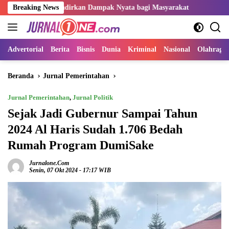
Langsung
s Hadirkan Dampak Nyata bagi Masyarakat
Breaking News
Sangat Perlu Kol
ke
konten
Advertorial
Berita
Bisnis
Dunia
Kriminal
Nasional
Olahraga
Beranda
Jurnal Pemerintahan
Jurnal Pemerintahan
,
Jurnal Politik
Sejak Jadi Gubernur Sampai Tahun
2024 Al Haris Sudah 1.706 Bedah
Rumah Program DumiSake
Jurnalone.com
Senin, 07 Okt 2024 - 17:17 WIB