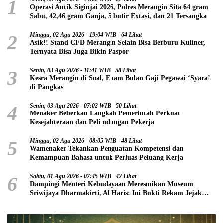
1
Operasi Antik Siginjai 2026, Polres Merangin Sita 64 gram
Sabu, 42,46 gram Ganja, 5 butir Extasi, dan 21 Tersangka
2
Minggu, 02 Agu 2026 - 19:04 WIB
64 Lihat
Asik!! Stand CFD Merangin Selain Bisa Berburu Kuliner,
Ternyata Bisa Juga Bikin Paspor
3
Senin, 03 Agu 2026 - 11:41 WIB
58 Lihat
Kesra Merangin di Soal, Enam Bulan Gaji Pegawai ‘Syara’
di Pangkas
4
Senin, 03 Agu 2026 - 07:02 WIB
50 Lihat
Menaker Beberkan Langkah Pemerintah Perkuat
Kesejahteraan dan Peli ndungan Pekerja
5
Minggu, 02 Agu 2026 - 08:05 WIB
48 Lihat
Wamenaker Tekankan Penguatan Kompetensi dan
Kemampuan Bahasa untuk Perluas Peluang Kerja
6
Sabtu, 01 Agu 2026 - 07:45 WIB
42 Lihat
Dampingi Menteri Kebudayaan Meresmikan Museum
Sriwijaya Dharmakirti, Al Haris: Ini Bukti Rekam Jejak
Peradaban Masa Lalu Provinsi Jambi