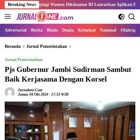
Langsung
 Dampingi Wamen Dikdasmen RI Luncurkan Aplikasi Bungo Pintar
Breaking News
ke
konten
Advertorial
Berita
Bisnis
Dunia
Kriminal
Nasional
Olahraga
Beranda
Jurnal Pemerintahan
Jurnal Pemerintahan
Pjs Gubernur Jambi Sudirman Sambut
Baik Kerjasama Dengan Korsel
Jurnalone.com
Jumat, 04 Okt 2024 - 17:33 WIB