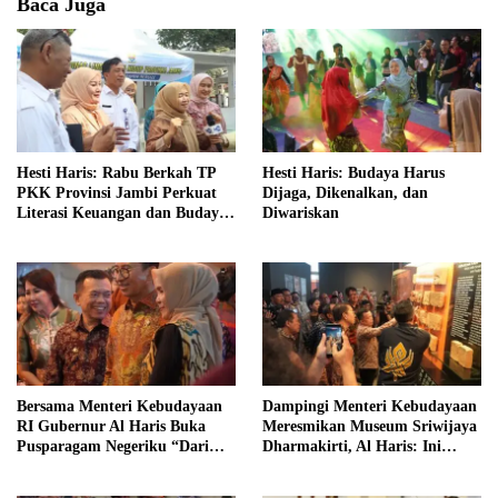
Baca Juga
Hesti Haris: Rabu Berkah TP
Hesti Haris: Budaya Harus
PKK Provinsi Jambi Perkuat
Dijaga, Dikenalkan, dan
Literasi Keuangan dan Budaya
Diwariskan
Kelola Sampah dari Rumah
Bersama Menteri Kebudayaan
Dampingi Menteri Kebudayaan
RI Gubernur Al Haris Buka
Meresmikan Museum Sriwijaya
Pusparagam Negeriku “Dari
Dharmakirti, Al Haris: Ini
Jambi untuk Indonesia”
Bukti Rekam Jejak Peradaban
Masa Lalu Provinsi Jambi