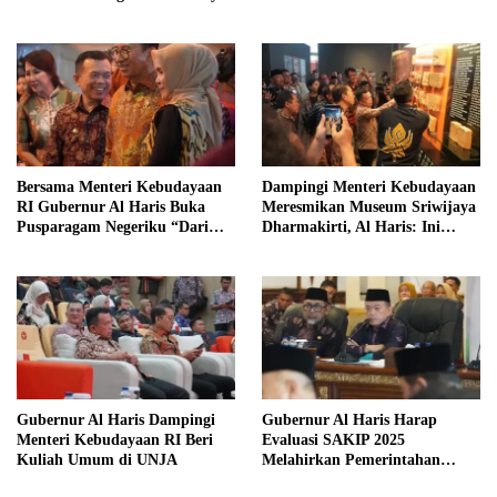
Kelola Sampah dari Rumah
Bersama Menteri Kebudayaan
Dampingi Menteri Kebudayaan
RI Gubernur Al Haris Buka
Meresmikan Museum Sriwijaya
Pusparagam Negeriku “Dari
Dharmakirti, Al Haris: Ini
Jambi untuk Indonesia”
Bukti Rekam Jejak Peradaban
Masa Lalu Provinsi Jambi
Gubernur Al Haris Dampingi
Gubernur Al Haris Harap
Menteri Kebudayaan RI Beri
Evaluasi SAKIP 2025
Kuliah Umum di UNJA
Melahirkan Pemerintahan
Akuntabel dan Pelayanan