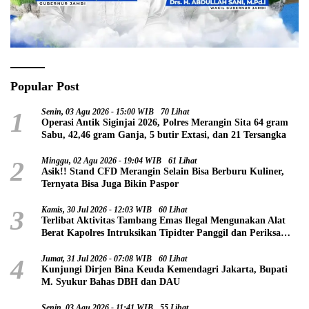
Popular Post
1
Senin, 03 Agu 2026 - 15:00 WIB
70 Lihat
Operasi Antik Siginjai 2026, Polres Merangin Sita 64 gram
Sabu, 42,46 gram Ganja, 5 butir Extasi, dan 21 Tersangka
2
Minggu, 02 Agu 2026 - 19:04 WIB
61 Lihat
Asik!! Stand CFD Merangin Selain Bisa Berburu Kuliner,
Ternyata Bisa Juga Bikin Paspor
3
Kamis, 30 Jul 2026 - 12:03 WIB
60 Lihat
Terlibat Aktivitas Tambang Emas Ilegal Mengunakan Alat
Berat Kapolres Intruksikan Tipidter Panggil dan Periksa
Oknum PPPK SD 94 Desa Tanjung Mudo
4
Jumat, 31 Jul 2026 - 07:08 WIB
60 Lihat
Kunjungi Dirjen Bina Keuda Kemendagri Jakarta, Bupati
M. Syukur Bahas DBH dan DAU
Senin, 03 Agu 2026 - 11:41 WIB
55 Lihat