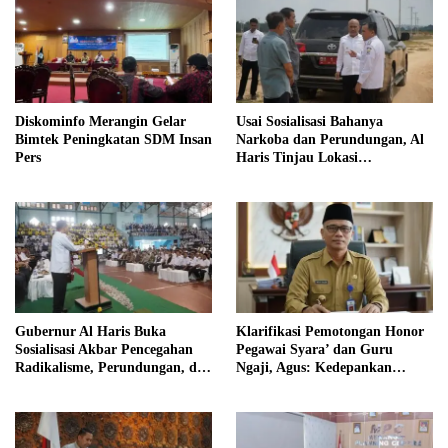
Diskominfo Merangin Gelar
Usai Sosialisasi Bahanya
Bimtek Peningkatan SDM Insan
Narkoba dan Perundungan, Al
Pers
Haris Tinjau Lokasi
Pembangunan Sekolah Rakyat
Gubernur Al Haris Buka
Klarifikasi Pemotongan Honor
Sosialisasi Akbar Pencegahan
Pegawai Syara’ dan Guru
Radikalisme, Perundungan, dan
Ngaji, Agus: Kedepankan
Narkoba di Bungo
Tabayyun