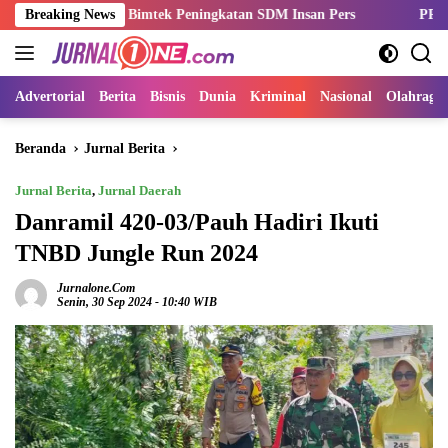
Langsung
Gelar Bimtek Peningkatan SDM Insan Pers
Breaking News
PPSPI Kukuhkan Pe
ke
konten
Advertorial
Berita
Bisnis
Dunia
Kriminal
Nasional
Olahraga
Beranda
Jurnal Berita
Jurnal Berita
,
Jurnal Daerah
Danramil 420-03/Pauh Hadiri Ikuti
TNBD Jungle Run 2024
Jurnalone.com
Senin, 30 Sep 2024 - 10:40 WIB