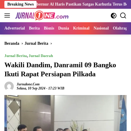
Langsung
, Gubernur Al Haris Pastikan Satgas Karhutla Terus Bekerja Padamkan 
Breaking News
ke
konten
Advertorial
Berita
Bisnis
Dunia
Kriminal
Nasional
Olahraga
Beranda
Jurnal Berita
Jurnal Berita
,
Jurnal Daerah
Wakili Dandim, Danramil 09 Bangko
Ikuti Rapat Persiapan Pilkada
Jurnalone.com
Selasa, 10 Sep 2024 - 17:23 WIB