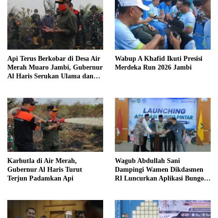
Api Terus Berkobar di Desa Air
Wabup A Khafid Ikuti Presisi
Merah Muaro Jambi, Gubernur
Merdeka Run 2026 Jambi
Al Haris Serukan Ulama dan
Kiai Salat Istisqa
Karhutla di Air Merah,
Wagub Abdullah Sani
Gubernur Al Haris Turut
Dampingi Wamen Dikdasmen
Terjun Padamkan Api
RI Luncurkan Aplikasi Bungo
Pintar