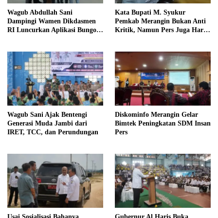
Wagub Abdullah Sani
Kata Bupati M. Syukur
Dampingi Wamen Dikdasmen
Pemkab Merangin Bukan Anti
RI Luncurkan Aplikasi Bungo
Kritik, Namun Pers Juga Harus
Pintar
Profesional
Wagub Sani Ajak Bentengi
Diskominfo Merangin Gelar
Generasi Muda Jambi dari
Bimtek Peningkatan SDM Insan
IRET, TCC, dan Perundungan
Pers
Usai Sosialisasi Bahanya
Gubernur Al Haris Buka