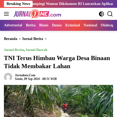
Langsung
Sani Dampingi Wamen Dikdasmen RI Luncurkan Aplikasi Bungo Pintar
Breaking News
ke
konten
Advertorial
Berita
Bisnis
Dunia
Kriminal
Nasional
Olahraga
Beranda
Jurnal Berita
Jurnal Berita
,
Jurnal Daerah
TNI Terus Himbau Warga Desa Binaan
Tidak Membakar Lahan
Jurnalone.com
Senin, 09 Sep 2024 - 08:51 WIB