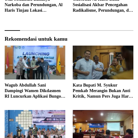
Narkoba dan Perundungan, Al
Sosialisasi Akbar Pencegahan
Haris Tinjau Lokasi
Radikalisme, Perundungan, dan
Pembangunan Sekolah Rakyat
Narkoba di Bungo
Rekomendasi untuk kamu
Wagub Abdullah Sani
Kata Bupati M. Syukur
Dampingi Wamen Dikdasmen
Pemkab Merangin Bukan Anti
RI Luncurkan Aplikasi Bungo
Kritik, Namun Pers Juga Harus
Pintar
Profesional