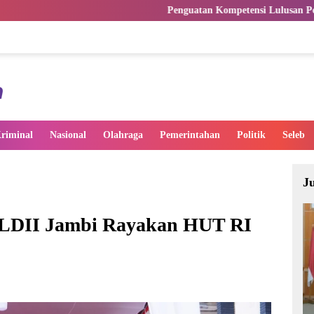
Penguatan Kompetensi Lulusan Perguruan Tinggi Penti
riminal
Nasional
Olahraga
Pemerintahan
Politik
Seleb
J
 LDII Jambi Rayakan HUT RI