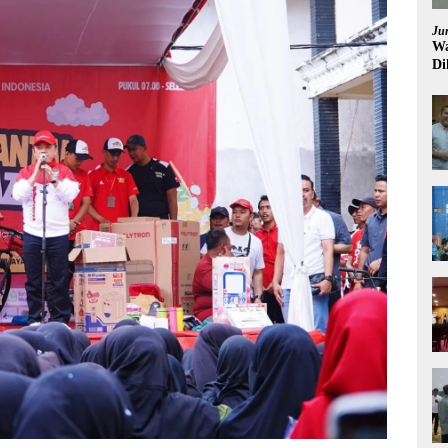
Ju
Wa
Di
Pi