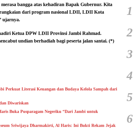
 merasa bangga atas kehadiran Bapak Gubernur. Kita
1
rangkaian dari program nasional LDII, LDII Kota
” ujarnya.
2
 dihadiri Ketua DPW LDII Provinsi Jambi Rahmad.
ncabut undian berhadiah bagi peserta jalan santai. (*)
3
4
bi Perkuat Literasi Keuangan dan Budaya Kelola Sampah dari
5
 dan Diwariskan
aris Buka Pusparagam Negeriku “Dari Jambi untuk
6
um Sriwijaya Dharmakirti, Al Haris: Ini Bukti Rekam Jejak