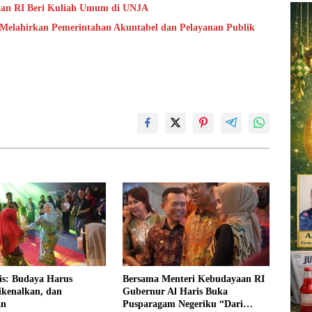
aan RI Beri Kuliah Umum di UNJA
 Melahirkan Pemerintahan Akuntabel dan Pelayanan Publik
is: Budaya Harus
Bersama Menteri Kebudayaan RI
ikenalkan, dan
Gubernur Al Haris Buka
an
Pusparagam Negeriku “Dari