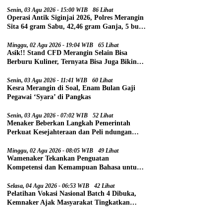
Senin, 03 Agu 2026 - 15:00 WIB
86 Lihat
Operasi Antik Siginjai 2026, Polres Merangin
Sita 64 gram Sabu, 42,46 gram Ganja, 5 butir
Extasi, dan 21 Tersangka
Minggu, 02 Agu 2026 - 19:04 WIB
65 Lihat
Asik!! Stand CFD Merangin Selain Bisa
Berburu Kuliner, Ternyata Bisa Juga Bikin
Paspor
Senin, 03 Agu 2026 - 11:41 WIB
60 Lihat
Kesra Merangin di Soal, Enam Bulan Gaji
Pegawai ‘Syara’ di Pangkas
Senin, 03 Agu 2026 - 07:02 WIB
52 Lihat
Menaker Beberkan Langkah Pemerintah
Perkuat Kesejahteraan dan Peli ndungan
Pekerja
Minggu, 02 Agu 2026 - 08:05 WIB
49 Lihat
Wamenaker Tekankan Penguatan
Kompetensi dan Kemampuan Bahasa untuk
Perluas Peluang Kerja
Selasa, 04 Agu 2026 - 06:53 WIB
42 Lihat
Pelatihan Vokasi Nasional Batch 4 Dibuka,
Kemnaker Ajak Masyarakat Tingkatkan
Kompetensi