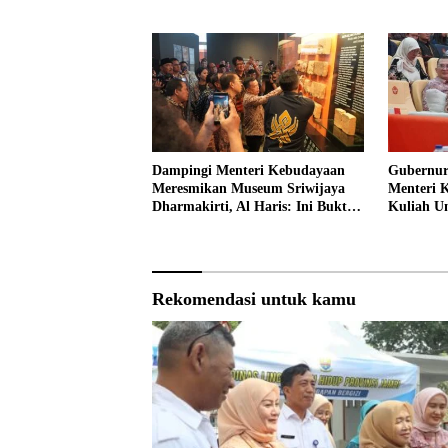
Kelola Sampah dari Rumah
Dampingi Menteri Kebudayaan
Gubernur
Meresmikan Museum Sriwijaya
Menteri 
Dharmakirti, Al Haris: Ini Bukti
Kuliah 
Rekam Jejak Peradaban Masa
Lalu Provinsi Jambi
Rekomendasi untuk kamu