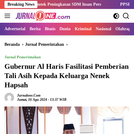
Langsung
lar Bimtek Peningkatan SDM Insan Pers
Breaking News
PPSPI Kukuhkan Pengu
ke
konten
Advertorial
Berita
Bisnis
Dunia
Kriminal
Nasional
Olahraga
Beranda
Jurnal Pemerintahan
Jurnal Pemerintahan
Gubernur Al Haris Fasilitasi Pemberian
Tali Asih Kepada Keluarga Nenek
Hapsah
Jurnalone.com
Jumat, 16 Agu 2024 - 13:37 WIB