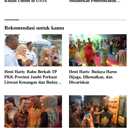
Kuliah Umum di UNJA
Melahirkan Pemerintahan
Akuntabel dan Pelayanan
Publik Berkualitas
Rekomendasi untuk kamu
Hesti Haris: Rabu Berkah TP
Hesti Haris: Budaya Harus
PKK Provinsi Jambi Perkuat
Dijaga, Dikenalkan, dan
Literasi Keuangan dan Budaya
Diwariskan
Kelola Sampah dari Rumah