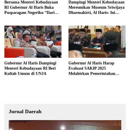
Bersama Menteri Kebudayaan
Dampingi Menteri Kebudayaan
RI Gubernur Al Haris Buka
Meresmikan Museum Sriwijaya
Pusparagam Negeriku “Dari
Dharmakirti, Al Haris: Ini
Jambi untuk Indonesia”
Bukti Rekam Jejak Peradaban
Masa Lalu Provinsi Jambi
Gubernur Al Haris Dampingi
Gubernur Al Haris Harap
Menteri Kebudayaan RI Beri
Evaluasi SAKIP 2025
Kuliah Umum di UNJA
Melahirkan Pemerintahan
Akuntabel dan Pelayanan
Publik Berkualitas
Jurnal Daerah