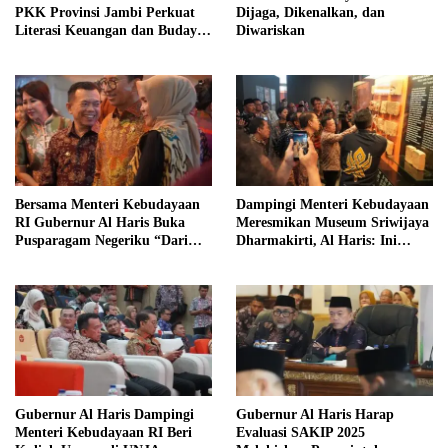
PKK Provinsi Jambi Perkuat
Dijaga, Dikenalkan, dan
Literasi Keuangan dan Budaya
Diwariskan
Kelola Sampah dari Rumah
Bersama Menteri Kebudayaan
Dampingi Menteri Kebudayaan
RI Gubernur Al Haris Buka
Meresmikan Museum Sriwijaya
Pusparagam Negeriku “Dari
Dharmakirti, Al Haris: Ini
Jambi untuk Indonesia”
Bukti Rekam Jejak Peradaban
Masa Lalu Provinsi Jambi
Gubernur Al Haris Dampingi
Gubernur Al Haris Harap
Menteri Kebudayaan RI Beri
Evaluasi SAKIP 2025