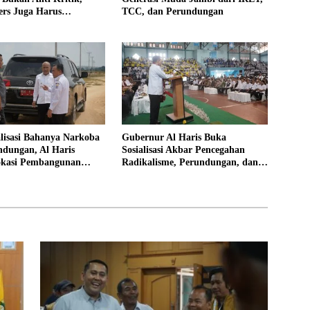
rs Juga Harus
TCC, dan Perundungan
al
alisasi Bahanya Narkoba
Gubernur Al Haris Buka
ndungan, Al Haris
Sosialisasi Akbar Pencegahan
okasi Pembangunan
Radikalisme, Perundungan, dan
Rakyat
Narkoba di Bungo