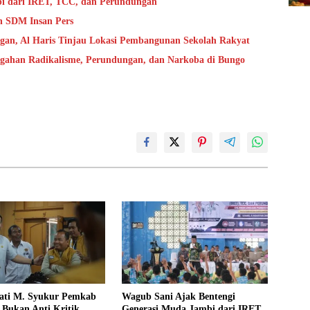
bi dari IRET, TCC, dan Perundungan
n SDM Insan Pers
ngan, Al Haris Tinjau Lokasi Pembangunan Sekolah Rakyat
cegahan Radikalisme, Perundungan, dan Narkoba di Bungo
ati M. Syukur Pemkab
Wagub Sani Ajak Bentengi
Bukan Anti Kritik,
Generasi Muda Jambi dari IRET,