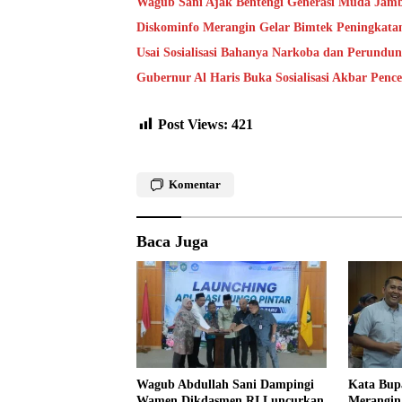
Wagub Sani Ajak Bentengi Generasi Muda Jam
Diskominfo Merangin Gelar Bimtek Peningkata
Usai Sosialisasi Bahanya Narkoba dan Perundu
Gubernur Al Haris Buka Sosialisasi Akbar Pen
Post Views:
421
Komentar
Baca Juga
Wagub Abdullah Sani Dampingi
Kata Bup
Wamen Dikdasmen RI Luncurkan
Merangin 