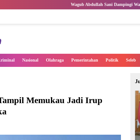
Wagub Abdullah Sani Dampingi Wamen Dikdasmen RI Luncurka
riminal
Nasional
Olahraga
Pemerintahan
Politik
Seleb
J
Tampil Memukau Jadi Irup
ka