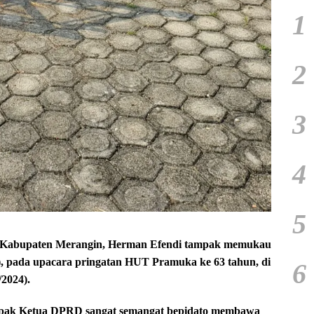
1
2
3
4
5
Kabupaten Merangin, Herman Efendi tampak memukau
d), pada upacara pringatan HUT Pramuka ke 63 tahun, di
6
2024).
ampak Ketua DPRD sangat semangat bepidato membawa