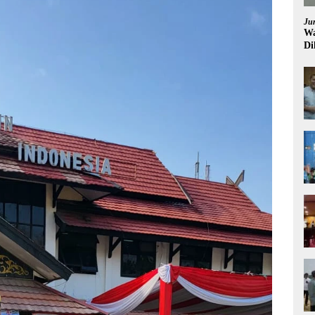
Ju
Wa
Di
Pi