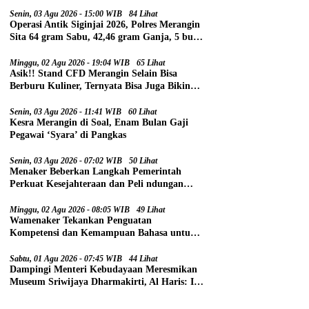
Senin, 03 Agu 2026 - 15:00 WIB
84 Lihat
Operasi Antik Siginjai 2026, Polres Merangin
Sita 64 gram Sabu, 42,46 gram Ganja, 5 butir
Extasi, dan 21 Tersangka
Minggu, 02 Agu 2026 - 19:04 WIB
65 Lihat
Asik!! Stand CFD Merangin Selain Bisa
Berburu Kuliner, Ternyata Bisa Juga Bikin
Paspor
Senin, 03 Agu 2026 - 11:41 WIB
60 Lihat
Kesra Merangin di Soal, Enam Bulan Gaji
Pegawai ‘Syara’ di Pangkas
Senin, 03 Agu 2026 - 07:02 WIB
50 Lihat
Menaker Beberkan Langkah Pemerintah
Perkuat Kesejahteraan dan Peli ndungan
Pekerja
Minggu, 02 Agu 2026 - 08:05 WIB
49 Lihat
Wamenaker Tekankan Penguatan
Kompetensi dan Kemampuan Bahasa untuk
Perluas Peluang Kerja
Sabtu, 01 Agu 2026 - 07:45 WIB
44 Lihat
Dampingi Menteri Kebudayaan Meresmikan
Museum Sriwijaya Dharmakirti, Al Haris: Ini
Bukti Rekam Jejak Peradaban Masa Lalu
Provinsi Jambi