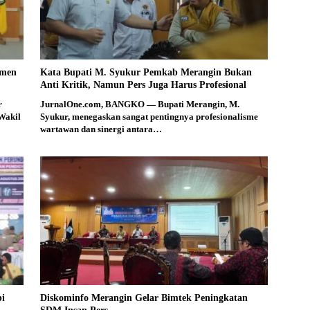
smen
Kata Bupati M. Syukur Pemkab Merangin Bukan
Anti Kritik, Namun Pers Juga Harus Profesional
r
JurnalOne.com, BANGKO — Bupati Merangin, M.
Wakil
Syukur, menegaskan sangat pentingnya profesionalisme
wartawan dan sinergi antara…
bi
Diskominfo Merangin Gelar Bimtek Peningkatan