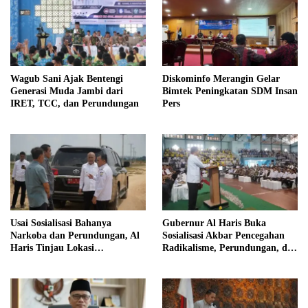
Wagub Sani Ajak Bentengi
Diskominfo Merangin Gelar
Generasi Muda Jambi dari
Bimtek Peningkatan SDM Insan
IRET, TCC, dan Perundungan
Pers
Usai Sosialisasi Bahanya
Gubernur Al Haris Buka
Narkoba dan Perundungan, Al
Sosialisasi Akbar Pencegahan
Haris Tinjau Lokasi
Radikalisme, Perundungan, dan
Pembangunan Sekolah Rakyat
Narkoba di Bungo