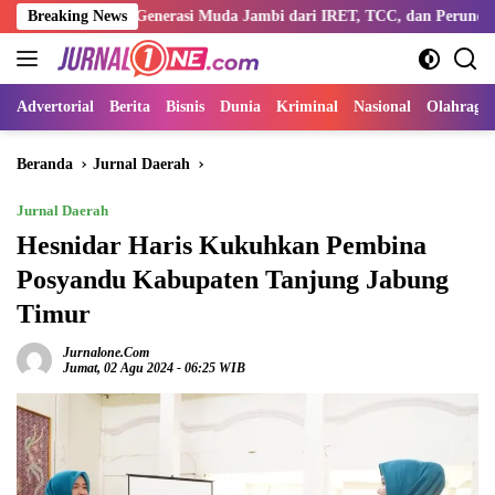
Langsung
engi Generasi Muda Jambi dari IRET, TCC, dan Perundungan
Breaking News
ke
konten
Advertorial
Berita
Bisnis
Dunia
Kriminal
Nasional
Olahraga
Beranda
Jurnal Daerah
Jurnal Daerah
Hesnidar Haris Kukuhkan Pembina
Posyandu Kabupaten Tanjung Jabung
Timur
Jurnalone.com
Jumat, 02 Agu 2024 - 06:25 WIB