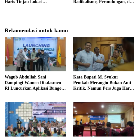
Haris Tinjau Lokasi
Radikalisme, Perundungan, dan
Pembangunan Sekolah Rakyat
Narkoba di Bungo
Rekomendasi untuk kamu
Wagub Abdullah Sani
Kata Bupati M. Syukur
Dampingi Wamen Dikdasmen
Pemkab Merangin Bukan Anti
RI Luncurkan Aplikasi Bungo
Kritik, Namun Pers Juga Harus
Pintar
Profesional