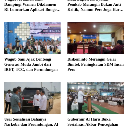
Dampingi Wamen Dikdasmen
Pemkab Merangin Bukan Anti
RI Luncurkan Aplikasi Bungo
Kritik, Namun Pers Juga Harus
Pintar
Profesional
Wagub Sani Ajak Bentengi
Diskominfo Merangin Gelar
Generasi Muda Jambi dari
Bimtek Peningkatan SDM Insan
IRET, TCC, dan Perundungan
Pers
Usai Sosialisasi Bahanya
Gubernur Al Haris Buka
Narkoba dan Perundungan, Al
Sosialisasi Akbar Pencegahan