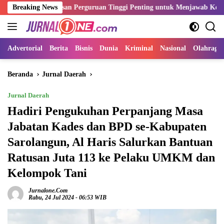
Langsung
Lulusan Perguruan Tinggi Penting untuk Menjawab Kebutuhan Dunia K
Breaking News
ke
konten
Advertorial
Berita
Bisnis
Dunia
Kriminal
Nasional
Olahraga
Beranda
Jurnal Daerah
Jurnal Daerah
Hadiri Pengukuhan Perpanjang Masa
Jabatan Kades dan BPD se-Kabupaten
Sarolangun, Al Haris Salurkan Bantuan
Ratusan Juta 113 ke Pelaku UMKM dan
Kelompok Tani
Jurnalone.com
Rabu, 24 Jul 2024 - 06:53 WIB