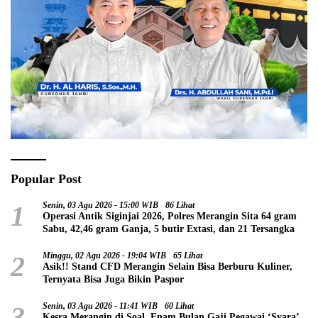
Popular Post
1
Senin, 03 Agu 2026 - 15:00 WIB
86 Lihat
Operasi Antik Siginjai 2026, Polres Merangin Sita 64 gram
Sabu, 42,46 gram Ganja, 5 butir Extasi, dan 21 Tersangka
2
Minggu, 02 Agu 2026 - 19:04 WIB
65 Lihat
Asik!! Stand CFD Merangin Selain Bisa Berburu Kuliner,
Ternyata Bisa Juga Bikin Paspor
3
Senin, 03 Agu 2026 - 11:41 WIB
60 Lihat
Kesra Merangin di Soal, Enam Bulan Gaji Pegawai ‘Syara’