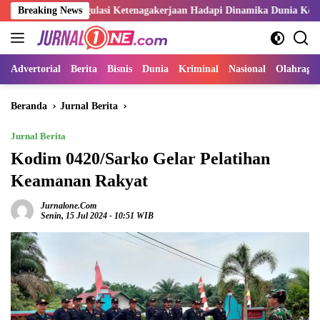
Langsung
an Regulasi Ketenagakerjaan Hadapi Dinamika Dunia Kerja
Breaking News
S
ke
konten
Advertorial
Berita
Bisnis
Dunia
Kriminal
Nasional
Olahraga
Beranda
Jurnal Berita
Jurnal Berita
Kodim 0420/Sarko Gelar Pelatihan
Keamanan Rakyat
Jurnalone.com
Senin, 15 Jul 2024 - 10:51 WIB