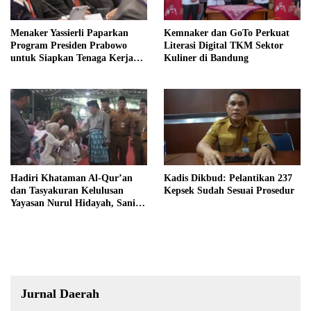
Menaker Yassierli Paparkan
Kemnaker dan GoTo Perkuat
Program Presiden Prabowo
Literasi Digital TKM Sektor
untuk Siapkan Tenaga Kerja
Kuliner di Bandung
Masa Depan
Hadiri Khataman Al-Qur’an
Kadis Dikbud: Pelantikan 237
dan Tasyakuran Kelulusan
Kepsek Sudah Sesuai Prosedur
Yayasan Nurul Hidayah, Sani
Harap Lahir Generasi Qurani
dan Berakhlak Mulia
Jurnal Daerah