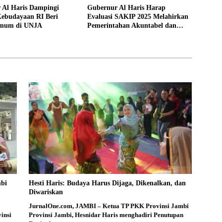
 Al Haris Dampingi
Gubernur Al Haris Harap
Kebudayaan RI Beri
Evaluasi SAKIP 2025 Melahirkan
Umum di UNJA
Pemerintahan Akuntabel dan
Pelayanan Publik Berkualitas
mbi
Hesti Haris: Budaya Harus Dijaga, Dikenalkan, dan
Diwariskan
JurnalOne.com, JAMBI – Ketua TP PKK Provinsi Jambi
insi
Provinsi Jambi, Hesnidar Haris menghadiri Penutupan