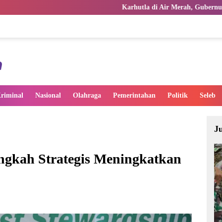
Karhutla di Air Merah, Gubernur Al Haris Turut Ter
riminal
Nasional
Olahraga
Pemerintahan
Politik
Seleb
J
angkah Strategis Meningkatkan