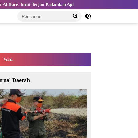
jun Padamkan Api
Kemnaker dan Indo-Rama Perkuat TKM lewa
Viral
urnal Daerah