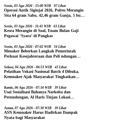
Senin, 03 Agu 2026 - 15:00 WIB
97 Lihat
Operasi Antik Siginjai 2026, Polres Merangin
Sita 64 gram Sabu, 42,46 gram Ganja, 5 butir
Extasi, dan 21 Tersangka
Senin, 03 Agu 2026 - 11:41 WIB
63 Lihat
Kesra Merangin di Soal, Enam Bulan Gaji
Pegawai ‘Syara’ di Pangkas
Senin, 03 Agu 2026 - 07:02 WIB
54 Lihat
Menaker Beberkan Langkah Pemerintah
Perkuat Kesejahteraan dan Peli ndungan
Pekerja
Selasa, 04 Agu 2026 - 06:53 WIB
43 Lihat
Pelatihan Vokasi Nasional Batch 4 Dibuka,
Kemnaker Ajak Masyarakat Tingkatkan
Kompetensi
Kamis, 06 Agu 2026 - 07:34 WIB
39 Lihat
Usai Sosialisasi Bahanya Narkoba dan
Perundungan, Al Haris Tinjau Lokasi
Pembangunan Sekolah Rakyat
Jumat, 07 Agu 2026 - 07:30 WIB
39 Lihat
ASN Kemnaker Harus Hadirkan Dampak
Nyata bagi Masyarakat