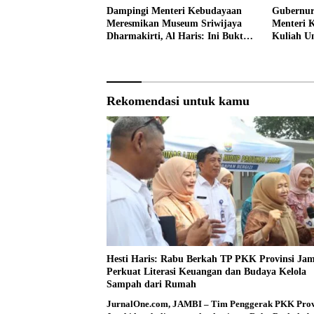
Dampingi Menteri Kebudayaan
Gubernur
Meresmikan Museum Sriwijaya
Menteri 
Dharmakirti, Al Haris: Ini Bukti
Kuliah 
Rekam Jejak Peradaban Masa
Lalu Provinsi Jambi
Rekomendasi untuk kamu
Hesti Haris: Rabu Berkah TP PKK Provinsi Ja
Perkuat Literasi Keuangan dan Budaya Kelola
Sampah dari Rumah
JurnalOne.com, JAMBI – Tim Penggerak PKK Prov