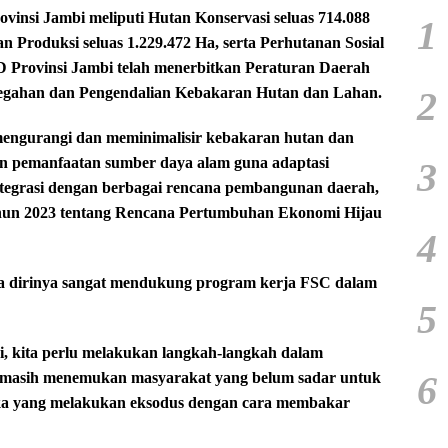
vinsi Jambi meliputi Hutan Konservasi seluas 714.088
1
n Produksi seluas 1.229.472 Ha, serta Perhutanan Sosial
 Provinsi Jambi telah menerbitkan Peraturan Daerah
2
cegahan dan Pengendalian Kebakaran Hutan dan Lahan.
 mengurangi dan meminimalisir kebakaran hutan dan
an pemanfaatan sumber daya alam guna adaptasi
3
integrasi dengan berbagai rencana pembangunan daerah,
hun 2023 tentang Rencana Pertumbuhan Ekonomi Hijau
4
a dirinya sangat mendukung program kerja FSC dalam
5
, kita perlu melakukan langkah-langkah dalam
6
a masih menemukan masyarakat yang belum sadar untuk
eka yang melakukan eksodus dengan cara membakar