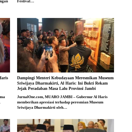
engan
Festival…
aris
Dampingi Menteri Kebudayaan Meresmikan Museum
Sriwijaya Dharmakirti, Al Haris: Ini Bukti Rekam
Jejak Peradaban Masa Lalu Provinsi Jambi
ama
JurnalOne.com, MUARO JAMBI – Gubernur Al Haris
,
memberikan apresiasi terhadap peresmian Museum
Sriwijaya Dharmakirti oleh…