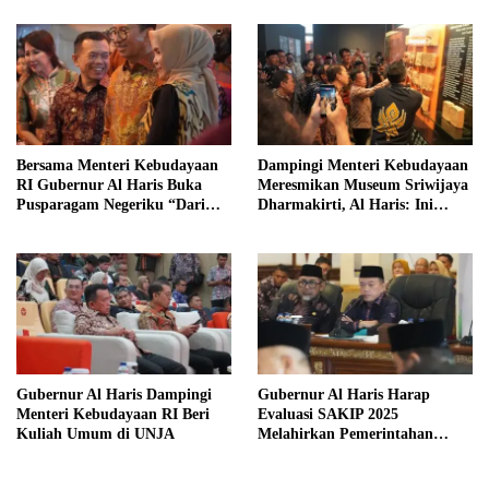
Bersama Menteri Kebudayaan
Dampingi Menteri Kebudayaan
RI Gubernur Al Haris Buka
Meresmikan Museum Sriwijaya
Pusparagam Negeriku “Dari
Dharmakirti, Al Haris: Ini
Jambi untuk Indonesia”
Bukti Rekam Jejak Peradaban
Masa Lalu Provinsi Jambi
Gubernur Al Haris Dampingi
Gubernur Al Haris Harap
Menteri Kebudayaan RI Beri
Evaluasi SAKIP 2025
Kuliah Umum di UNJA
Melahirkan Pemerintahan
Akuntabel dan Pelayanan
Publik Berkualitas