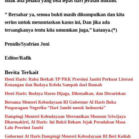
tidak ada pelaku yang bisa lepas dari jeratan hukum.
” Bersabar ya, semua bukti masih dikumpulkan dan kita
serius untuk menuntaskan kasus ini, Dan jika ada
tersangkanya tentu kita umumkan juga,” katanya.(*)
Penulis/Syafrian Joni
Editor/Rafik
Berita Terkait
Hesti Haris: Rabu Berkah TP PKK Provinsi Jambi Perkuat Literasi
Keuangan dan Budaya Kelola Sampah dari Rumah
Hesti Haris: Budaya Harus Dijaga, Dikenalkan, dan Diwariskan
Bersama Menteri Kebudayaan RI Gubernur Al Haris Buka
Pusparagam Negeriku “Dari Jambi untuk Indonesia”
Dampingi Menteri Kebudayaan Meresmikan Museum Sriwijaya
Dharmakirti, Al Haris: Ini Bukti Rekam Jejak Peradaban Masa
Lalu Provinsi Jambi
Gubernur Al Haris Dampingi Menteri Kebudayaan RI Beri Kuliah