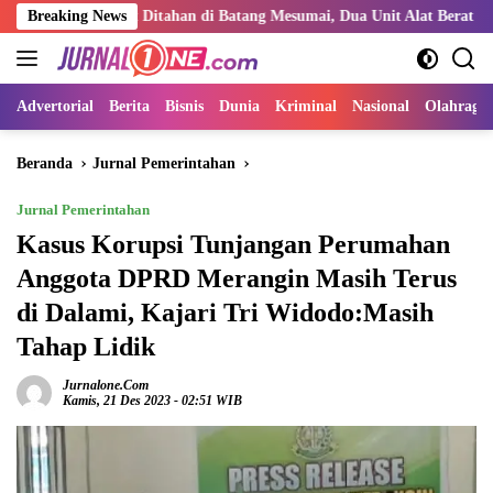
Langsung
empat Ditahan di Batang Mesumai, Dua Unit Alat Berat Kabarnya Milik
Breaking News
ke
konten
Advertorial
Berita
Bisnis
Dunia
Kriminal
Nasional
Olahraga
Beranda
Jurnal Pemerintahan
Jurnal Pemerintahan
Kasus Korupsi Tunjangan Perumahan
Anggota DPRD Merangin Masih Terus
di Dalami, Kajari Tri Widodo:Masih
Tahap Lidik
Jurnalone.com
Kamis, 21 Des 2023 - 02:51 WIB