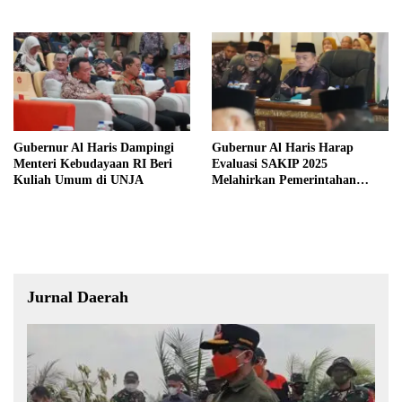
Jambi untuk Indonesia”
Bukti Rekam Jejak Peradaban
Masa Lalu Provinsi Jambi
Gubernur Al Haris Dampingi
Gubernur Al Haris Harap
Menteri Kebudayaan RI Beri
Evaluasi SAKIP 2025
Kuliah Umum di UNJA
Melahirkan Pemerintahan
Akuntabel dan Pelayanan
Publik Berkualitas
Jurnal Daerah