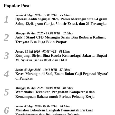
Popular Post
1
Senin, 03 Agu 2026 - 15:00 WIB
75 Lihat
Operasi Antik Siginjai 2026, Polres Merangin Sita 64 gram
Sabu, 42,46 gram Ganja, 5 butir Extasi, dan 21 Tersangka
2
Minggu, 02 Agu 2026 - 19:04 WIB
62 Lihat
Asik!! Stand CFD Merangin Selain Bisa Berburu Kuliner,
Ternyata Bisa Juga Bikin Paspor
3
Jumat, 31 Jul 2026 - 07:08 WIB
61 Lihat
Kunjungi Dirjen Bina Keuda Kemendagri Jakarta, Bupati
M. Syukur Bahas DBH dan DAU
4
Senin, 03 Agu 2026 - 11:41 WIB
57 Lihat
Kesra Merangin di Soal, Enam Bulan Gaji Pegawai ‘Syara’
di Pangkas
5
Minggu, 02 Agu 2026 - 08:05 WIB
48 Lihat
Wamenaker Tekankan Penguatan Kompetensi dan
Kemampuan Bahasa untuk Perluas Peluang Kerja
6
Senin, 03 Agu 2026 - 07:02 WIB
48 Lihat
Menaker Beberkan Langkah Pemerintah Perkuat
Kesejahteraan dan Peli ndungan Pekerja