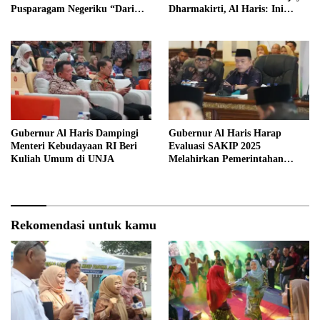
Pusparagam Negeriku “Dari
Dharmakirti, Al Haris: Ini
Jambi untuk Indonesia”
Bukti Rekam Jejak Peradaban
Masa Lalu Provinsi Jambi
Gubernur Al Haris Dampingi
Gubernur Al Haris Harap
Menteri Kebudayaan RI Beri
Evaluasi SAKIP 2025
Kuliah Umum di UNJA
Melahirkan Pemerintahan
Akuntabel dan Pelayanan
Publik Berkualitas
Rekomendasi untuk kamu