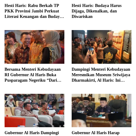
Hesti Haris: Rabu Berkah TP
Hesti Haris: Budaya Harus
PKK Provinsi Jambi Perkuat
Dijaga, Dikenalkan, dan
Literasi Keuangan dan Budaya
Diwariskan
Kelola Sampah dari Rumah
Bersama Menteri Kebudayaan
Dampingi Menteri Kebudayaan
RI Gubernur Al Haris Buka
Meresmikan Museum Sriwijaya
Pusparagam Negeriku “Dari
Dharmakirti, Al Haris: Ini
Jambi untuk Indonesia”
Bukti Rekam Jejak Peradaban
Masa Lalu Provinsi Jambi
Gubernur Al Haris Dampingi
Gubernur Al Haris Harap