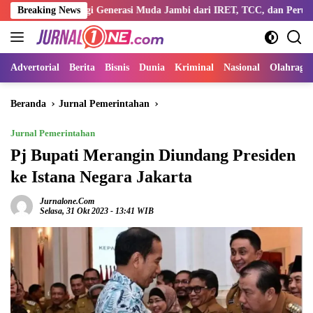
Langsung
entengi Generasi Muda Jambi dari IRET, TCC, dan Perundungan
Breaking News
ke
konten
Advertorial
Berita
Bisnis
Dunia
Kriminal
Nasional
Olahraga
Beranda
Jurnal Pemerintahan
Jurnal Pemerintahan
Pj Bupati Merangin Diundang Presiden
ke Istana Negara Jakarta
Jurnalone.com
Selasa, 31 Okt 2023 - 13:41 WIB