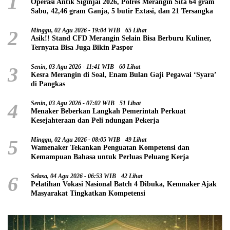
1
Operasi Antik Siginjai 2026, Polres Merangin Sita 64 gram
Sabu, 42,46 gram Ganja, 5 butir Extasi, dan 21 Tersangka
2
Minggu, 02 Agu 2026 - 19:04 WIB
65 Lihat
Asik!! Stand CFD Merangin Selain Bisa Berburu Kuliner,
Ternyata Bisa Juga Bikin Paspor
3
Senin, 03 Agu 2026 - 11:41 WIB
60 Lihat
Kesra Merangin di Soal, Enam Bulan Gaji Pegawai ‘Syara’
di Pangkas
4
Senin, 03 Agu 2026 - 07:02 WIB
51 Lihat
Menaker Beberkan Langkah Pemerintah Perkuat
Kesejahteraan dan Peli ndungan Pekerja
5
Minggu, 02 Agu 2026 - 08:05 WIB
49 Lihat
Wamenaker Tekankan Penguatan Kompetensi dan
Kemampuan Bahasa untuk Perluas Peluang Kerja
6
Selasa, 04 Agu 2026 - 06:53 WIB
42 Lihat
Pelatihan Vokasi Nasional Batch 4 Dibuka, Kemnaker Ajak
Masyarakat Tingkatkan Kompetensi