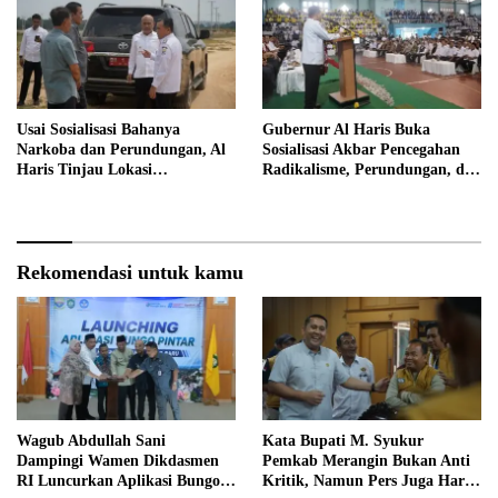
Usai Sosialisasi Bahanya
Gubernur Al Haris Buka
Narkoba dan Perundungan, Al
Sosialisasi Akbar Pencegahan
Haris Tinjau Lokasi
Radikalisme, Perundungan, dan
Pembangunan Sekolah Rakyat
Narkoba di Bungo
Rekomendasi untuk kamu
Wagub Abdullah Sani
Kata Bupati M. Syukur
Dampingi Wamen Dikdasmen
Pemkab Merangin Bukan Anti
RI Luncurkan Aplikasi Bungo
Kritik, Namun Pers Juga Harus