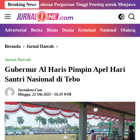
Langsung
tensi Lulusan Perguruan Tinggi Penting untuk Menjawab Kebutuhan D
Breaking News
ke
konten
Advertorial
Berita
Bisnis
Dunia
Kriminal
Nasional
Olahraga
Beranda
Jurnal Daerah
Jurnal Daerah
Gubernur Al Haris Pimpin Apel Hari
Santri Nasional di Tebo
Jurnalone.com
Minggu, 22 Okt 2023 - 16:29 WIB