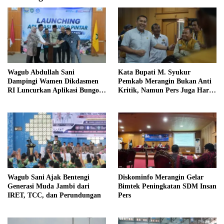
Wagub Abdullah Sani
Kata Bupati M. Syukur
Dampingi Wamen Dikdasmen
Pemkab Merangin Bukan Anti
RI Luncurkan Aplikasi Bungo
Kritik, Namun Pers Juga Harus
Pintar
Profesional
Wagub Sani Ajak Bentengi
Diskominfo Merangin Gelar
Generasi Muda Jambi dari
Bimtek Peningkatan SDM Insan
IRET, TCC, dan Perundungan
Pers