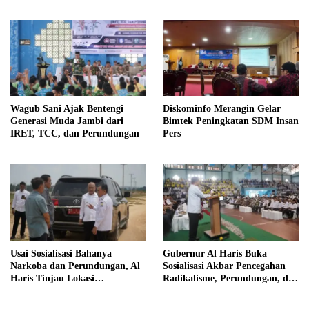
Pintar
Profesional
Wagub Sani Ajak Bentengi
Diskominfo Merangin Gelar
Generasi Muda Jambi dari
Bimtek Peningkatan SDM Insan
IRET, TCC, dan Perundungan
Pers
Usai Sosialisasi Bahanya
Gubernur Al Haris Buka
Narkoba dan Perundungan, Al
Sosialisasi Akbar Pencegahan
Haris Tinjau Lokasi
Radikalisme, Perundungan, dan
Pembangunan Sekolah Rakyat
Narkoba di Bungo