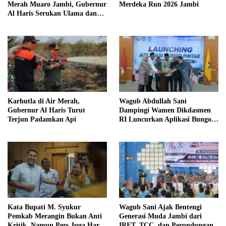
Merah Muaro Jambi, Gubernur
Merdeka Run 2026 Jambi
Al Haris Serukan Ulama dan
Kiai Salat Istisqa
Karhutla di Air Merah,
Wagub Abdullah Sani
Gubernur Al Haris Turut
Dampingi Wamen Dikdasmen
Terjun Padamkan Api
RI Luncurkan Aplikasi Bungo
Pintar
Kata Bupati M. Syukur
Wagub Sani Ajak Bentengi
Pemkab Merangin Bukan Anti
Generasi Muda Jambi dari
Kritik, Namun Pers Juga Harus
IRET, TCC, dan Perundungan