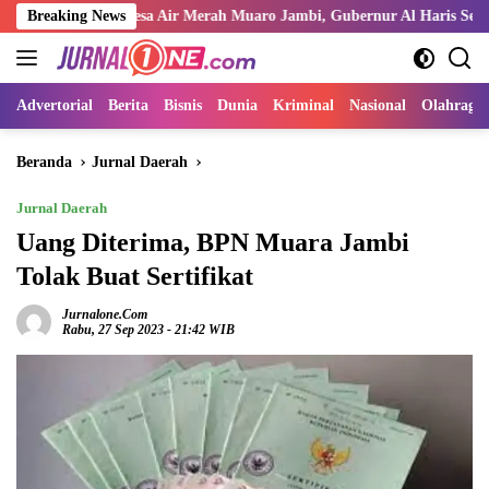
Langsung
r di Desa Air Merah Muaro Jambi, Gubernur Al Haris Serukan Ulama dan
Breaking News
ke
konten
Advertorial
Berita
Bisnis
Dunia
Kriminal
Nasional
Olahraga
Beranda
Jurnal Daerah
Jurnal Daerah
Uang Diterima, BPN Muara Jambi
Tolak Buat Sertifikat
Jurnalone.com
Rabu, 27 Sep 2023 - 21:42 WIB