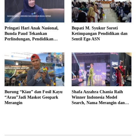
Pringati Hari Anak Nasional,
Bupati M. Syukur Soroti
Bunda Paud Tekankan
Ketimpangan Pendidikan dan
Perlindungan, Pendidikan
Sentil Ego ASN
Inklusif, Serta Pedampingan
Digital
Burung “Kiau” dan Fosil Kayu
Shafa Azzahra Chania Raih
“Arau”Jadi Maskot Geopark
Winner Indonesia Model
Merangin
Search, Nama Merangin dan
Jambi Mengemuka di Tingkat
Nasional