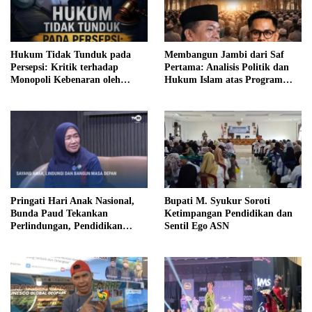
Hukum Tidak Tunduk pada
Membangun Jambi dari Saf
Persepsi: Kritik terhadap
Pertama: Analisis Politik dan
Monopoli Kebenaran oleh
Hukum Islam atas Program
Media dan Aktivis
SUBLING Al Haris
Pringati Hari Anak Nasional,
Bupati M. Syukur Soroti
Bunda Paud Tekankan
Ketimpangan Pendidikan dan
Perlindungan, Pendidikan
Sentil Ego ASN
Inklusif, Serta Pedampingan
Digital