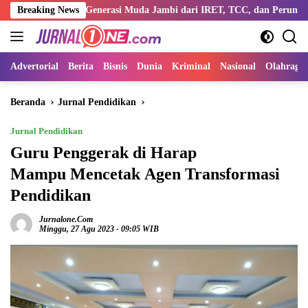
Langsung
tengi Generasi Muda Jambi dari IRET, TCC, dan Perundungan
Breaking News
ke
konten
Advertorial
Berita
Bisnis
Dunia
Kriminal
Nasional
Olahraga
Beranda
Jurnal Pendidikan
Jurnal Pendidikan
Guru Penggerak di Harap
Mampu Mencetak Agen Transformasi
Pendidikan
Jurnalone.com
Minggu, 27 Agu 2023 - 09:05 WIB