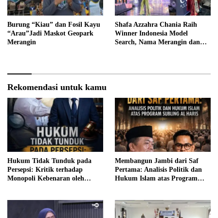
Burung “Kiau” dan Fosil Kayu
Shafa Azzahra Chania Raih
“Arau”Jadi Maskot Geopark
Winner Indonesia Model
Merangin
Search, Nama Merangin dan
Jambi Mengemuka di Tingkat
Nasional
Rekomendasi untuk kamu
Hukum Tidak Tunduk pada
Membangun Jambi dari Saf
Persepsi: Kritik terhadap
Pertama: Analisis Politik dan
Monopoli Kebenaran oleh
Hukum Islam atas Program
Media dan Aktivis
SUBLING Al Haris