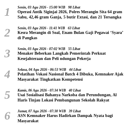
1
Senin, 03 Agu 2026 - 15:00 WIB
98 Lihat
Operasi Antik Siginjai 2026, Polres Merangin Sita 64 gram
Sabu, 42,46 gram Ganja, 5 butir Extasi, dan 21 Tersangka
2
Senin, 03 Agu 2026 - 11:41 WIB
63 Lihat
Kesra Merangin di Soal, Enam Bulan Gaji Pegawai ‘Syara’
di Pangkas
3
Senin, 03 Agu 2026 - 07:02 WIB
55 Lihat
Menaker Beberkan Langkah Pemerintah Perkuat
Kesejahteraan dan Peli ndungan Pekerja
4
Selasa, 04 Agu 2026 - 06:53 WIB
44 Lihat
Pelatihan Vokasi Nasional Batch 4 Dibuka, Kemnaker Ajak
Masyarakat Tingkatkan Kompetensi
5
Kamis, 06 Agu 2026 - 07:34 WIB
40 Lihat
Usai Sosialisasi Bahanya Narkoba dan Perundungan, Al
Haris Tinjau Lokasi Pembangunan Sekolah Rakyat
6
Jumat, 07 Agu 2026 - 07:30 WIB
39 Lihat
ASN Kemnaker Harus Hadirkan Dampak Nyata bagi
Masyarakat