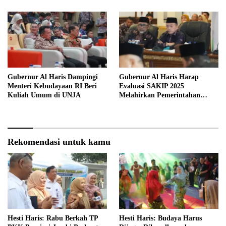
Masa Lalu Provinsi Jambi
Gubernur Al Haris Dampingi
Gubernur Al Haris Harap
Menteri Kebudayaan RI Beri
Evaluasi SAKIP 2025
Kuliah Umum di UNJA
Melahirkan Pemerintahan
Akuntabel dan Pelayanan
Publik Berkualitas
Rekomendasi untuk kamu
Hesti Haris: Rabu Berkah TP
Hesti Haris: Budaya Harus