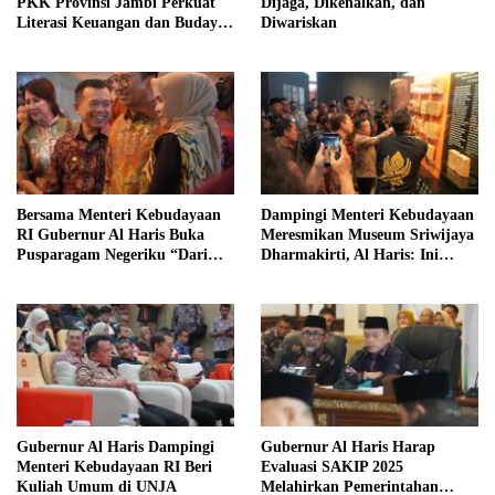
PKK Provinsi Jambi Perkuat
Dijaga, Dikenalkan, dan
Literasi Keuangan dan Budaya
Diwariskan
Kelola Sampah dari Rumah
Bersama Menteri Kebudayaan
Dampingi Menteri Kebudayaan
RI Gubernur Al Haris Buka
Meresmikan Museum Sriwijaya
Pusparagam Negeriku “Dari
Dharmakirti, Al Haris: Ini
Jambi untuk Indonesia”
Bukti Rekam Jejak Peradaban
Masa Lalu Provinsi Jambi
Gubernur Al Haris Dampingi
Gubernur Al Haris Harap
Menteri Kebudayaan RI Beri
Evaluasi SAKIP 2025
Kuliah Umum di UNJA
Melahirkan Pemerintahan