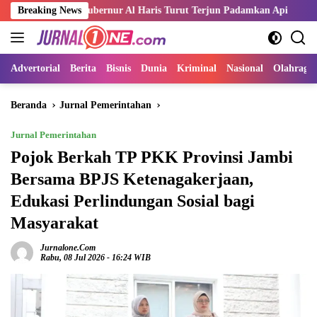
Langsung
ah, Gubernur Al Haris Turut Terjun Padamkan Api
Breaking News
Kemnaker d
ke
konten
Advertorial
Berita
Bisnis
Dunia
Kriminal
Nasional
Olahraga
Beranda
Jurnal Pemerintahan
Jurnal Pemerintahan
Pojok Berkah TP PKK Provinsi Jambi
Bersama BPJS Ketenagakerjaan,
Edukasi Perlindungan Sosial bagi
Masyarakat
Jurnalone.com
Rabu, 08 Jul 2026 - 16:24 WIB