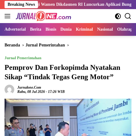
Langsung
ingi Wamen Dikdasmen RI Luncurkan Aplikasi Bungo Pintar
Breaking News
ke
konten
Advertorial
Berita
Bisnis
Dunia
Kriminal
Nasional
Olahraga
Beranda
Jurnal Pemerintahan
Jurnal Pemerintahan
Pemprov Dan Forkopimda Nyatakan
Sikap “Tindak Tegas Geng Motor”
Jurnalone.com
Rabu, 08 Jul 2026 - 17:26 WIB