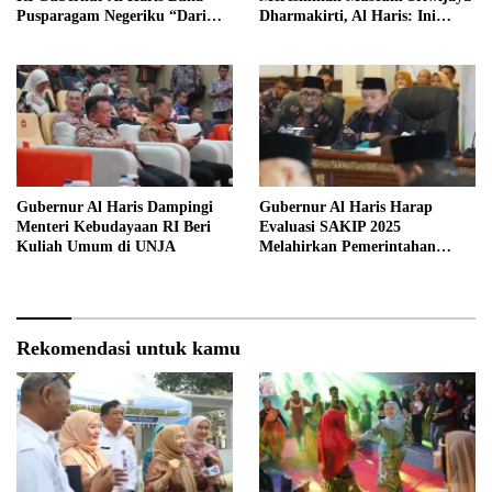
Pusparagam Negeriku “Dari
Dharmakirti, Al Haris: Ini
Jambi untuk Indonesia”
Bukti Rekam Jejak Peradaban
Masa Lalu Provinsi Jambi
Gubernur Al Haris Dampingi
Gubernur Al Haris Harap
Menteri Kebudayaan RI Beri
Evaluasi SAKIP 2025
Kuliah Umum di UNJA
Melahirkan Pemerintahan
Akuntabel dan Pelayanan
Publik Berkualitas
Rekomendasi untuk kamu