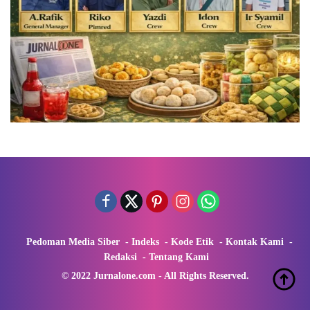
Pedoman Media Siber
Indeks
Kode Etik
Kontak Kami
Redaksi
Tentang Kami
© 2022 Jurnalone.com - All Rights Reserved.