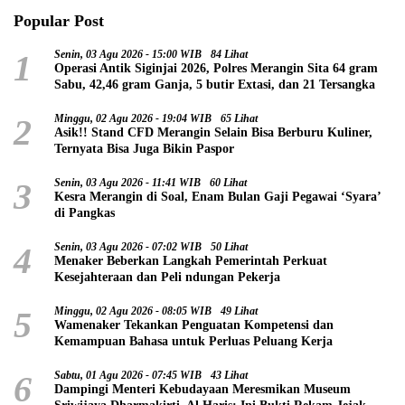
Popular Post
1
Senin, 03 Agu 2026 - 15:00 WIB
84 Lihat
Operasi Antik Siginjai 2026, Polres Merangin Sita 64 gram
Sabu, 42,46 gram Ganja, 5 butir Extasi, dan 21 Tersangka
2
Minggu, 02 Agu 2026 - 19:04 WIB
65 Lihat
Asik!! Stand CFD Merangin Selain Bisa Berburu Kuliner,
Ternyata Bisa Juga Bikin Paspor
3
Senin, 03 Agu 2026 - 11:41 WIB
60 Lihat
Kesra Merangin di Soal, Enam Bulan Gaji Pegawai ‘Syara’
di Pangkas
4
Senin, 03 Agu 2026 - 07:02 WIB
50 Lihat
Menaker Beberkan Langkah Pemerintah Perkuat
Kesejahteraan dan Peli ndungan Pekerja
5
Minggu, 02 Agu 2026 - 08:05 WIB
49 Lihat
Wamenaker Tekankan Penguatan Kompetensi dan
Kemampuan Bahasa untuk Perluas Peluang Kerja
6
Sabtu, 01 Agu 2026 - 07:45 WIB
43 Lihat
Dampingi Menteri Kebudayaan Meresmikan Museum