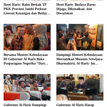
Hesti Haris: Rabu Berkah TP
Hesti Haris: Budaya Harus
PKK Provinsi Jambi Perkuat
Dijaga, Dikenalkan, dan
Literasi Keuangan dan Budaya
Diwariskan
Kelola Sampah dari Rumah
Bersama Menteri Kebudayaan
Dampingi Menteri Kebudayaan
RI Gubernur Al Haris Buka
Meresmikan Museum Sriwijaya
Pusparagam Negeriku “Dari
Dharmakirti, Al Haris: Ini
Jambi untuk Indonesia”
Bukti Rekam Jejak Peradaban
Masa Lalu Provinsi Jambi
Gubernur Al Haris Dampingi
Gubernur Al Haris Harap