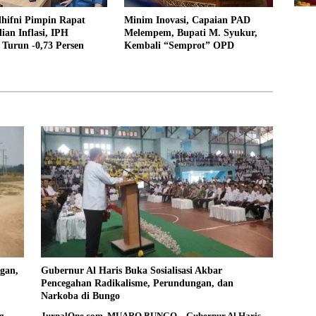
lhifni Pimpin Rapat
Minim Inovasi, Capaian PAD
ian Inflasi, IPH
Melempem, Bupati M. Syukur,
Turun -0,73 Persen
Kembali “Semprot” OPD
gan,
Gubernur Al Haris Buka Sosialisasi Akbar
Pencegahan Radikalisme, Perundungan, dan
Narkoba di Bungo
g
JurnalOne.com, MUARO BUNGO – Gubernur Al Haris