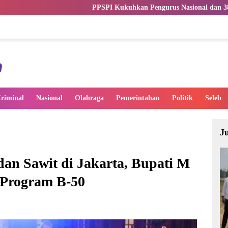
PPSPI Kukuhkan Pengurus Nasional dan 38 DPW, Perkuat Profesion
riminal
Nasional
Olahraga
Pemerintahan
Politik
Seleb
J
an Sawit di Jakarta, Bupati M
 Program B-50