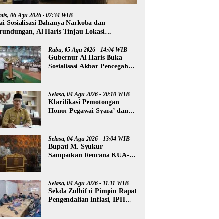
mis, 06 Agu 2026 - 07:34 WIB
ai Sosialisasi Bahanya Narkoba dan
rundungan, Al Haris Tinjau Lokasi
mbangunan Sekolah Rakyat
Rabu, 05 Agu 2026 - 14:04 WIB
Gubernur Al Haris Buka
Sosialisasi Akbar Pencegahan
Radikalisme, Perundungan,
dan Narkoba di Bungo
Selasa, 04 Agu 2026 - 20:10 WIB
Klarifikasi Pemotongan
Honor Pegawai Syara’ dan
Guru Ngaji, Agus:
Kedepankan Tabayyun
Selasa, 04 Agu 2026 - 13:04 WIB
Bupati M. Syukur
Sampaikan Rencana KUA-
PPAS 2027
Selasa, 04 Agu 2026 - 11:11 WIB
Sekda Zulhifni Pimpin Rapat
Pengendalian Inflasi, IPH
Merangin Turun -0,73 Persen