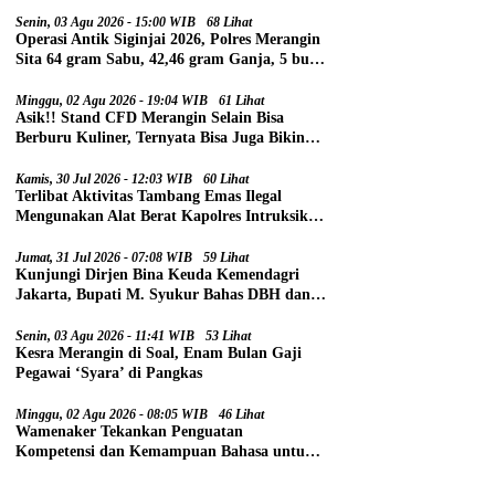
Senin, 03 Agu 2026 - 15:00 WIB
68 Lihat
Operasi Antik Siginjai 2026, Polres Merangin
Sita 64 gram Sabu, 42,46 gram Ganja, 5 butir
Extasi, dan 21 Tersangka
Minggu, 02 Agu 2026 - 19:04 WIB
61 Lihat
Asik!! Stand CFD Merangin Selain Bisa
Berburu Kuliner, Ternyata Bisa Juga Bikin
Paspor
Kamis, 30 Jul 2026 - 12:03 WIB
60 Lihat
Terlibat Aktivitas Tambang Emas Ilegal
Mengunakan Alat Berat Kapolres Intruksikan
Tipidter Panggil dan Periksa Oknum PPPK
SD 94 Desa Tanjung Mudo
Jumat, 31 Jul 2026 - 07:08 WIB
59 Lihat
Kunjungi Dirjen Bina Keuda Kemendagri
Jakarta, Bupati M. Syukur Bahas DBH dan
DAU
Senin, 03 Agu 2026 - 11:41 WIB
53 Lihat
Kesra Merangin di Soal, Enam Bulan Gaji
Pegawai ‘Syara’ di Pangkas
Minggu, 02 Agu 2026 - 08:05 WIB
46 Lihat
Wamenaker Tekankan Penguatan
Kompetensi dan Kemampuan Bahasa untuk
Perluas Peluang Kerja