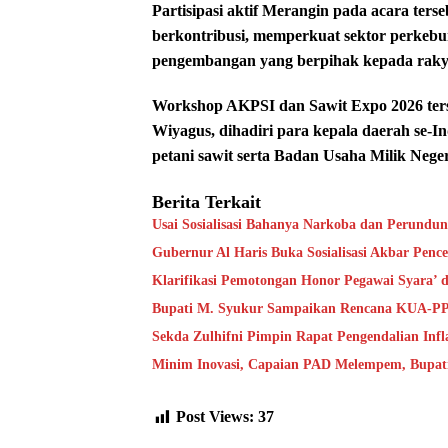
Partisipasi aktif Merangin pada acara te
berkontribusi, memperkuat sektor perkebun
pengembangan yang berpihak kepada raky
Workshop AKPSI dan Sawit Expo 2026 ter
Wiyagus, dihadiri para kepala daerah se-I
petani sawit serta Badan Usaha Milik Neg
Berita Terkait
Usai Sosialisasi Bahanya Narkoba dan Perundu
Gubernur Al Haris Buka Sosialisasi Akbar Pen
Klarifikasi Pemotongan Honor Pegawai Syara’
Bupati M. Syukur Sampaikan Rencana KUA-P
Sekda Zulhifni Pimpin Rapat Pengendalian Infl
Minim Inovasi, Capaian PAD Melempem, Bupat
Post Views:
37