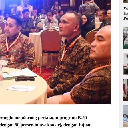
Ka
Us
Pe
Pe
angin mendorong perkuatan program B-50
dengan 50 persen minyak solar), dengan tujuan