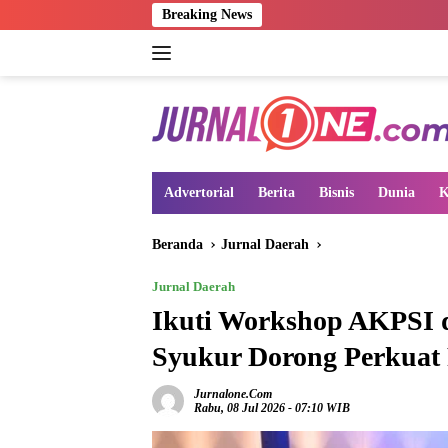
Langsung
Breaking News
ke
konten
Advertorial
Berita
Bisnis
Dunia
K
Beranda
Jurnal Daerah
Jurnal Daerah
Ikuti Workshop AKPSI d
Syukur Dorong Perkuat
Jurnalone.com
Rabu, 08 Jul 2026 - 07:10 WIB