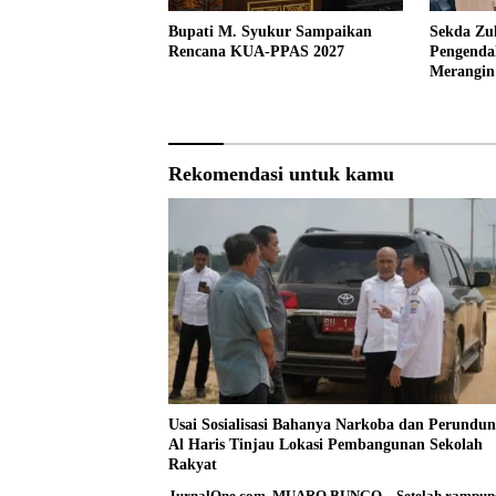
Bupati M. Syukur Sampaikan
Sekda Zu
Rencana KUA-PPAS 2027
Pengendal
Merangin 
Rekomendasi untuk kamu
Usai Sosialisasi Bahanya Narkoba dan Perundun
Al Haris Tinjau Lokasi Pembangunan Sekolah
Rakyat
JurnalOne.com, MUARO BUNGO – Setelah rampun