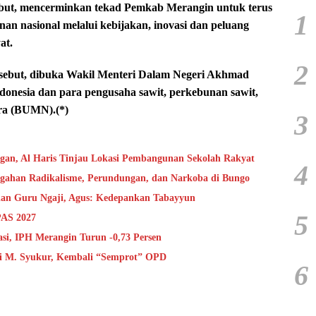
rsebut, mencerminkan tekad Pemkab Merangin untuk terus
1
an nasional melalui kebijakan, inovasi dan peluang
at.
2
sebut, dibuka Wakil Menteri Dalam Negeri Akhmad
ndonesia dan para pengusaha sawit, perkebunan sawit,
era (BUMN).(*)
3
ngan, Al Haris Tinjau Lokasi Pembangunan Sekolah Rakyat
4
cegahan Radikalisme, Perundungan, dan Narkoba di Bungo
 dan Guru Ngaji, Agus: Kedepankan Tabayyun
5
PAS 2027
asi, IPH Merangin Turun -0,73 Persen
i M. Syukur, Kembali “Semprot” OPD
6