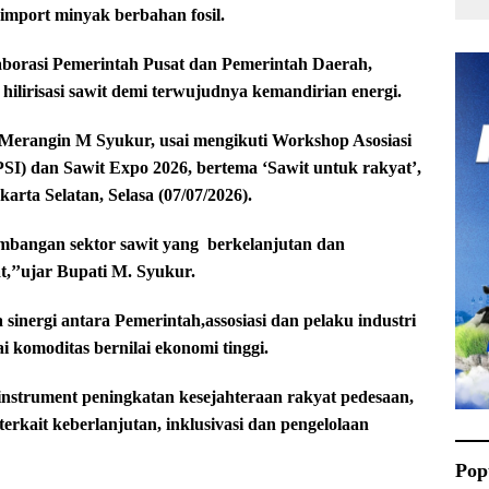
mport minyak berbahan fosil.
borasi Pemerintah Pusat dan Pemerintah Daerah,
ilirisasi sawit demi terwujudnya kemandirian energi.
 Merangin M Syukur, usai mengikuti Workshop Asosiasi
SI) dan Sawit Expo 2026, bertema ‘Sawit untuk rakyat’,
arta Selatan, Selasa (07/07/2026).
bangan sektor sawit yang
berkelanjutan dan
t,’’ujar Bupati M. Syukur.
nergi antara Pemerintah,assosiasi dan pelaku industri
 komoditas bernilai ekonomi tinggi.
 instrument peningkatan kesejahteraan rakyat pedesaan,
erkait keberlanjutan, inklusivasi dan pengelolaan
Pop