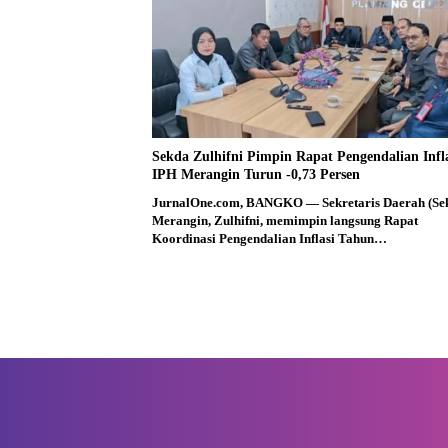
Sekda Zulhifni Pimpin Rapat Pengendalian Infla
IPH Merangin Turun -0,73 Persen
JurnalOne.com, BANGKO — Sekretaris Daerah (Se
Merangin, Zulhifni, memimpin langsung Rapat
Koordinasi Pengendalian Inflasi Tahun…