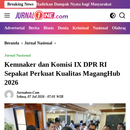
Langsung
Harus Hadirkan Dampak Nyata bagi Masyarakat
Breaking News
Sangat Perlu
ke
konten
Advertorial
Berita
Bisnis
Dunia
Kriminal
Nasional
Olahraga
Beranda
Jurnal Nasional
Jurnal Nasional
Kemnaker dan Komisi IX DPR RI
Sepakat Perkuat Kualitas MagangHub
2026
Jurnalone.com
Selasa, 07 Jul 2026 - 07:01 WIB