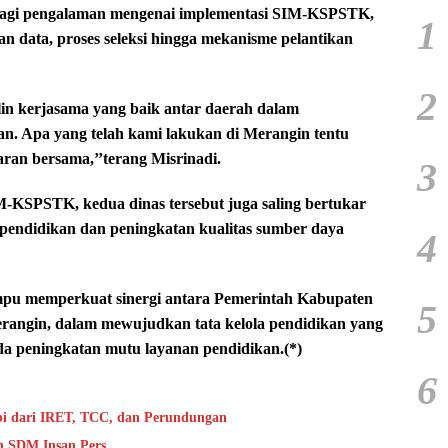
bagi pengalaman mengenai implementasi SIM-KSPSTK,
1
an data, proses seleksi hingga mekanisme pelantikan
2
lin kerjasama yang baik antar daerah dalam
kan. Apa yang telah kami lakukan di Merangin tentu
ran bersama,’’terang Misrinadi.
3
M-KSPSTK, kedua dinas tersebut juga saling bertukar
pendidikan dan peningkatan kualitas sumber daya
4
mpu memperkuat sinergi antara Pemerintah Kabupaten
5
angin, dalam mewujudkan tata kelola pendidikan yang
ada peningkatan mutu layanan pendidikan.(*)
6
bi dari IRET, TCC, dan Perundungan
n SDM Insan Pers