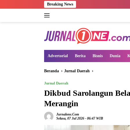
Langsung
Breaking News
ke
konten
Advertorial
Berita
Bisnis
Dunia
K
Beranda
Jurnal Daerah
Jurnal Daerah
Dikbud Sarolangun Bel
Merangin
Jurnalone.com
Selasa, 07 Jul 2026 - 06:47 WIB