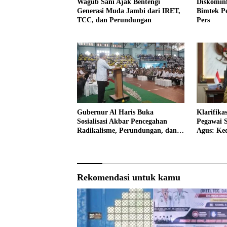
Wagub Sani Ajak Bentengi
Diskomin
Generasi Muda Jambi dari IRET,
Bimtek P
TCC, dan Perundungan
Pers
Gubernur Al Haris Buka
Klarifik
Sosialisasi Akbar Pencegahan
Pegawai S
Radikalisme, Perundungan, dan
Agus: Ke
Narkoba di Bungo
Rekomendasi untuk kamu