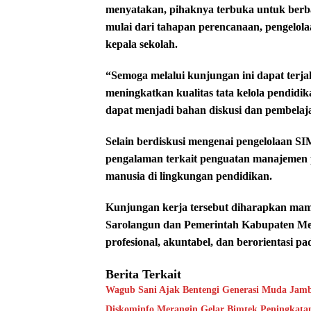
menyatakan, pihaknya terbuka untuk ber
mulai dari tahapan perencanaan, pengelola
kepala sekolah.
“Semoga melalui kunjungan ini dapat terja
meningkatkan kualitas tata kelola pendidi
dapat menjadi bahan diskusi dan pembelaja
Selain berdiskusi mengenai pengelolaan SI
pengalaman terkait penguatan manajemen 
manusia di lingkungan pendidikan.
Kunjungan kerja tersebut diharapkan ma
Sarolangun dan Pemerintah Kabupaten Mer
profesional, akuntabel, dan berorientasi p
Berita Terkait
Wagub Sani Ajak Bentengi Generasi Muda Jam
Diskominfo Merangin Gelar Bimtek Peningkata