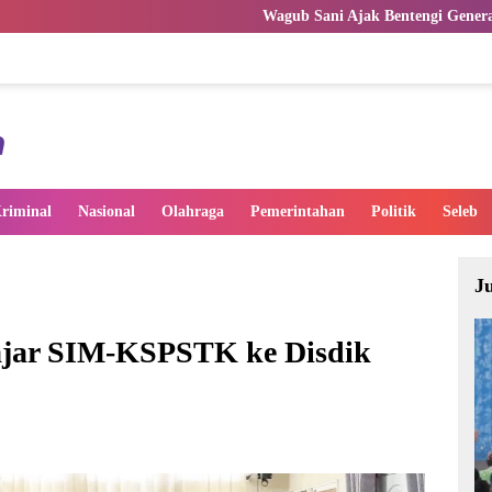
Wagub Sani Ajak Bentengi Generasi Muda Jambi dari 
riminal
Nasional
Olahraga
Pemerintahan
Politik
Seleb
J
ajar SIM-KSPSTK ke Disdik