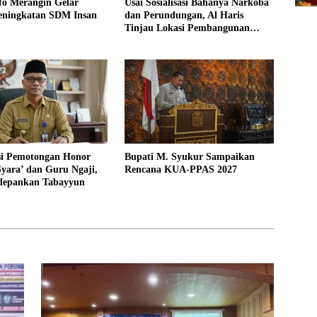
fo Merangin Gelar
Usai Sosialisasi Bahanya Narkoba
eningkatan SDM Insan
dan Perundungan, Al Haris
Tinjau Lokasi Pembangunan
Sekolah Rakyat
asi Pemotongan Honor
Bupati M. Syukur Sampaikan
yara’ dan Guru Ngaji,
Rencana KUA-PPAS 2027
depankan Tabayyun