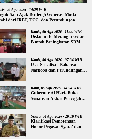
mis, 06 Agu 2026 - 14:29 WIB
gub Sani Ajak Bentengi Generasi Muda
mbi dari IRET, TCC, dan Perundungan
Kamis, 06 Agu 2026 - 11:00 WIB
Diskominfo Merangin Gelar
Bimtek Peningkatan SDM
Insan Pers
Kamis, 06 Agu 2026 - 07:34 WIB
Usai Sosialisasi Bahanya
Narkoba dan Perundungan,
Al Haris Tinjau Lokasi
Pembangunan Sekolah
Rakyat
Rabu, 05 Agu 2026 - 14:04 WIB
Gubernur Al Haris Buka
Sosialisasi Akbar Pencegahan
Radikalisme, Perundungan,
dan Narkoba di Bungo
Selasa, 04 Agu 2026 - 20:10 WIB
Klarifikasi Pemotongan
Honor Pegawai Syara’ dan
Guru Ngaji, Agus:
Kedepankan Tabayyun