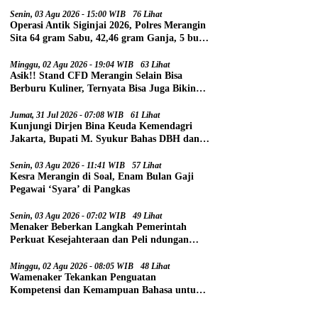
Senin, 03 Agu 2026 - 15:00 WIB
76 Lihat
Operasi Antik Siginjai 2026, Polres Merangin
Sita 64 gram Sabu, 42,46 gram Ganja, 5 butir
Extasi, dan 21 Tersangka
Minggu, 02 Agu 2026 - 19:04 WIB
63 Lihat
Asik!! Stand CFD Merangin Selain Bisa
Berburu Kuliner, Ternyata Bisa Juga Bikin
Paspor
Jumat, 31 Jul 2026 - 07:08 WIB
61 Lihat
Kunjungi Dirjen Bina Keuda Kemendagri
Jakarta, Bupati M. Syukur Bahas DBH dan
DAU
Senin, 03 Agu 2026 - 11:41 WIB
57 Lihat
Kesra Merangin di Soal, Enam Bulan Gaji
Pegawai ‘Syara’ di Pangkas
Senin, 03 Agu 2026 - 07:02 WIB
49 Lihat
Menaker Beberkan Langkah Pemerintah
Perkuat Kesejahteraan dan Peli ndungan
Pekerja
Minggu, 02 Agu 2026 - 08:05 WIB
48 Lihat
Wamenaker Tekankan Penguatan
Kompetensi dan Kemampuan Bahasa untuk
Perluas Peluang Kerja