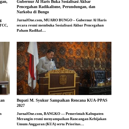
gan,
Gubernur Al Haris Buka Sosialisasi Akbar
Pencegahan Radikalisme, Perundungan, dan
Narkoba di Bungo
g
JurnalOne.com, MUARO BUNGO – Gubernur Al Haris
 TCC,
secara resmi membuka Sosialisasi Akbar Pencegahan
Paham Radikal…
dan
Bupati M. Syukur Sampaikan Rencana KUA-PPAS
2027
n
JurnalOne.com, BANGKO — Pemerintah Kabupaten
Merangin resmi menyampaikan Rancangan Kebijakan
Umum Anggaran (KUA) serta Prioritas…