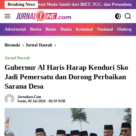
Langsung
 Generasi Muda Jambi dari IRET, TCC, dan Perundungan
Breaking News
Disk
ke
konten
Advertorial
Berita
Bisnis
Dunia
Kriminal
Nasional
Olahraga
Beranda
Jurnal Daerah
Jurnal Daerah
Gubernur Al Haris Harap Kenduri Sko
Jadi Pemersatu dan Dorong Perbaikan
Sarana Desa
Jurnalone.com
Senin, 06 Jul 2026 - 06:59 WIB