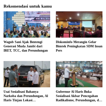
Rekomendasi untuk kamu
Wagub Sani Ajak Bentengi
Diskominfo Merangin Gelar
Generasi Muda Jambi dari
Bimtek Peningkatan SDM Insan
IRET, TCC, dan Perundungan
Pers
Usai Sosialisasi Bahanya
Gubernur Al Haris Buka
Narkoba dan Perundungan, Al
Sosialisasi Akbar Pencegahan
Haris Tinjau Lokasi
Radikalisme, Perundungan, dan
Pembangunan Sekolah Rakyat
Narkoba di Bungo