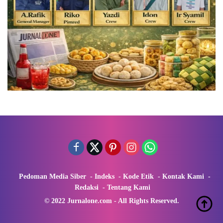
Pedoman Media Siber
Indeks
Kode Etik
Kontak Kami
Redaksi
Tentang Kami
© 2022 Jurnalone.com - All Rights Reserved.