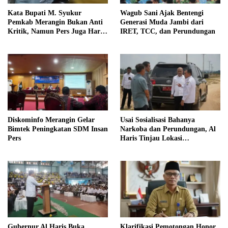
Kata Bupati M. Syukur
Wagub Sani Ajak Bentengi
Pemkab Merangin Bukan Anti
Generasi Muda Jambi dari
Kritik, Namun Pers Juga Harus
IRET, TCC, dan Perundungan
Profesional
Diskominfo Merangin Gelar
Usai Sosialisasi Bahanya
Bimtek Peningkatan SDM Insan
Narkoba dan Perundungan, Al
Pers
Haris Tinjau Lokasi
Pembangunan Sekolah Rakyat
Gubernur Al Haris Buka
Klarifikasi Pemotongan Honor