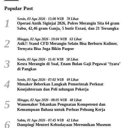
Popular Post
1
Senin, 03 Agu 2026 - 15:00 WIB
78 Lihat
Operasi Antik Siginjai 2026, Polres Merangin Sita 64 gram
Sabu, 42,46 gram Ganja, 5 butir Extasi, dan 21 Tersangka
2
Minggu, 02 Agu 2026 - 19:04 WIB
63 Lihat
Asik!! Stand CFD Merangin Selain Bisa Berburu Kuliner,
Ternyata Bisa Juga Bikin Paspor
3
Senin, 03 Agu 2026 - 11:41 WIB
58 Lihat
Kesra Merangin di Soal, Enam Bulan Gaji Pegawai ‘Syara’
di Pangkas
4
Senin, 03 Agu 2026 - 07:02 WIB
49 Lihat
Menaker Beberkan Langkah Pemerintah Perkuat
Kesejahteraan dan Peli ndungan Pekerja
5
Minggu, 02 Agu 2026 - 08:05 WIB
48 Lihat
Wamenaker Tekankan Penguatan Kompetensi dan
Kemampuan Bahasa untuk Perluas Peluang Kerja
6
Sabtu, 01 Agu 2026 - 07:45 WIB
42 Lihat
Dampingi Menteri Kebudayaan Meresmikan Museum