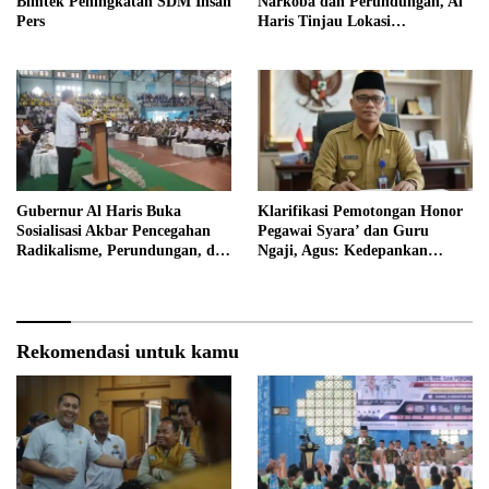
Bimtek Peningkatan SDM Insan
Narkoba dan Perundungan, Al
Pers
Haris Tinjau Lokasi
Pembangunan Sekolah Rakyat
Gubernur Al Haris Buka
Klarifikasi Pemotongan Honor
Sosialisasi Akbar Pencegahan
Pegawai Syara’ dan Guru
Radikalisme, Perundungan, dan
Ngaji, Agus: Kedepankan
Narkoba di Bungo
Tabayyun
Rekomendasi untuk kamu