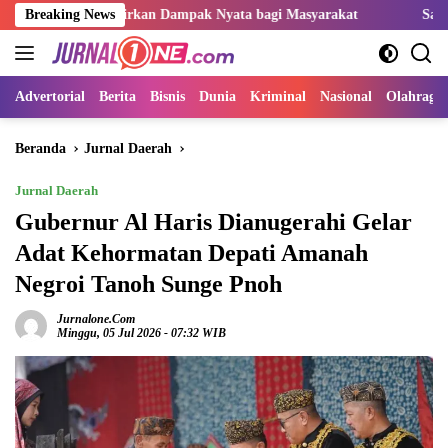
Langsung
Hadirkan Dampak Nyata bagi Masyarakat
Breaking News
Sangat Perlu Kolab
ke
konten
Advertorial
Berita
Bisnis
Dunia
Kriminal
Nasional
Olahraga
Beranda
Jurnal Daerah
Jurnal Daerah
Gubernur Al Haris Dianugerahi Gelar
Adat Kehormatan Depati Amanah
Negroi Tanoh Sunge Pnoh
Jurnalone.com
Minggu, 05 Jul 2026 - 07:32 WIB