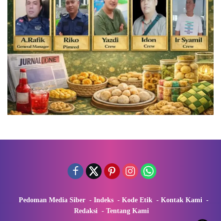
Pedoman Media Siber
Indeks
Kode Etik
Kontak Kami
Redaksi
Tentang Kami