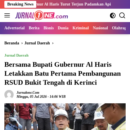
Langsung
ernur Al Haris Turut Terjun Padamkan Api
Breaking News
Kemnaker dan Ind
ke
konten
Advertorial
Berita
Bisnis
Dunia
Kriminal
Nasional
Olahraga
Beranda
Jurnal Daerah
Jurnal Daerah
Bersama Bupati Gubernur Al Haris
Letakkan Batu Pertama Pembangunan
RSUD Bukit Tengah di Kerinci
Jurnalone.com
Minggu, 05 Jul 2026 - 14:06 WIB