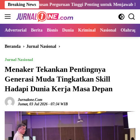
Langsung
si Lulusan Perguruan Tinggi Penting untuk Menjawab Kebutuhan Duni
Breaking News
ke
konten
Advertorial
Berita
Bisnis
Dunia
Kriminal
Nasional
Olahraga
Beranda
Jurnal Nasional
Jurnal Nasional
Menaker Tekankan Pentingnya
Generasi Muda Tingkatkan Skill
Hadapi Dunia Kerja Masa Depan
Jurnalone.com
Jumat, 03 Jul 2026 - 07:34 WIB