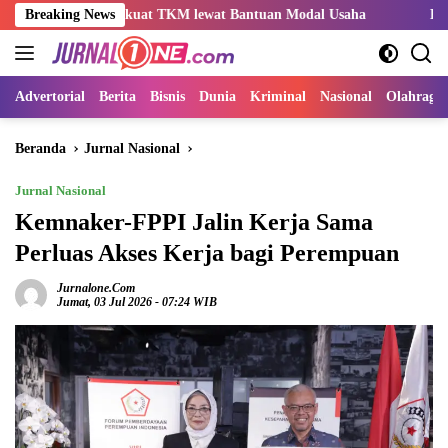
Langsung
ma Perkuat TKM lewat Bantuan Modal Usaha
Breaking News
Kemnaker Sesua
ke
konten
Advertorial
Berita
Bisnis
Dunia
Kriminal
Nasional
Olahraga
Beranda
Jurnal Nasional
Jurnal Nasional
Kemnaker-FPPI Jalin Kerja Sama
Perluas Akses Kerja bagi Perempuan
Jurnalone.com
Jumat, 03 Jul 2026 - 07:24 WIB