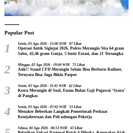
Popular Post
1
Senin, 03 Agu 2026 - 15:00 WIB
87 Lihat
Operasi Antik Siginjai 2026, Polres Merangin Sita 64 gram
Sabu, 42,46 gram Ganja, 5 butir Extasi, dan 21 Tersangka
2
Minggu, 02 Agu 2026 - 19:04 WIB
71 Lihat
Asik!! Stand CFD Merangin Selain Bisa Berburu Kuliner,
Ternyata Bisa Juga Bikin Paspor
3
Senin, 03 Agu 2026 - 11:41 WIB
62 Lihat
Kesra Merangin di Soal, Enam Bulan Gaji Pegawai ‘Syara’
di Pangkas
4
Senin, 03 Agu 2026 - 07:02 WIB
53 Lihat
Menaker Beberkan Langkah Pemerintah Perkuat
Kesejahteraan dan Peli ndungan Pekerja
5
Selasa, 04 Agu 2026 - 06:53 WIB
43 Lihat
Pelatihan Vokasi Nasional Batch 4 Dibuka, Kemnaker Ajak