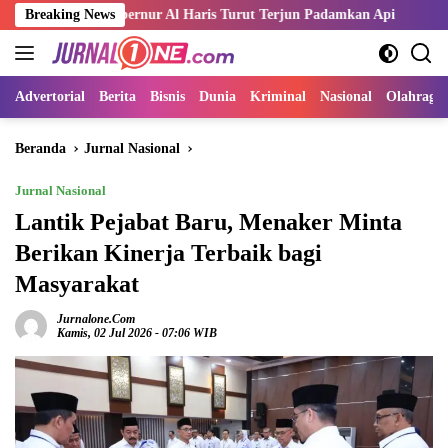
Langsung
ah, Gubernur Al Haris Turut Terjun Padamkan Api
Breaking News
Kemnaker d
ke
konten
Advertorial
Berita
Bisnis
Dunia
Kriminal
Nasional
Olahraga
Beranda
Jurnal Nasional
Jurnal Nasional
Lantik Pejabat Baru, Menaker Minta
Berikan Kinerja Terbaik bagi
Masyarakat
Jurnalone.com
Kamis, 02 Jul 2026 - 07:06 WIB