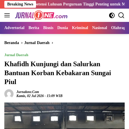
Langsung
n Kompetensi Lulusan Perguruan Tinggi Penting untuk Menjawab Kebu
Breaking News
ke
konten
Advertorial
Berita
Bisnis
Dunia
Kriminal
Nasional
Olahraga
Beranda
Jurnal Daerah
Jurnal Daerah
Khafidh Kunjungi dan Salurkan
Bantuan Korban Kebakaran Sungai
Piul
Jurnalone.com
Kamis, 02 Jul 2026 - 15:09 WIB