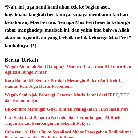
“Nah, ini juga nanti kami akan cek ke bagian aset,
bagaimana langkah berikutnya, supaya membantu korban
kebakaran, Mas Feri ini. Semoga Mas Feri beserta keluarga
sabar menghadapi musibah ini, dan yakin kita bahwa Allah
akan menggantikan yang terbaik untuk keluarga Mas Feri,”
tambahnya. (*)
Berita Terkait
Wagub Abdullah Sani Dampingi Wamen Dikdasmen RI Luncurkan
Aplikasi Bungo Pintar
Kata Bupati M. Syukur Pemkab Merangin Bukan Anti Kritik,
Namun Pers Juga Harus Profesional
Wagub Sani Ajak Bentengi Generasi Muda Jambi dari IRET, TCC,
dan Perundungan
Diskominfo Merangin Gelar Bimtek Peningkatan SDM Insan Pers
Usai Sosialisasi Bahanya Narkoba dan Perundungan, Al Haris
Tinjau Lokasi Pembangunan Sekolah Rakyat
Gubernur Al Haris Buka Sosialisasi Akbar Pencegahan Radikalisme,
Perundungan, dan Narkoba di Bungo