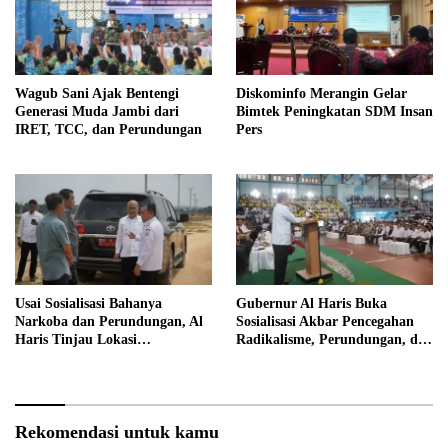
Wagub Sani Ajak Bentengi
Diskominfo Merangin Gelar
Generasi Muda Jambi dari
Bimtek Peningkatan SDM Insan
IRET, TCC, dan Perundungan
Pers
Usai Sosialisasi Bahanya
Gubernur Al Haris Buka
Narkoba dan Perundungan, Al
Sosialisasi Akbar Pencegahan
Haris Tinjau Lokasi
Radikalisme, Perundungan, dan
Pembangunan Sekolah Rakyat
Narkoba di Bungo
Rekomendasi untuk kamu