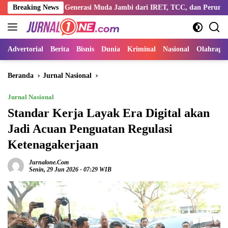
Langsung
entengi Generasi Muda Jambi dari IRET, TCC, dan Perundungan
Breaking News
ke
konten
Advertorial
Berita
Bisnis
Dunia
Kriminal
Nasional
Olahraga
Beranda
Jurnal Nasional
Jurnal Nasional
Standar Kerja Layak Era Digital akan
Jadi Acuan Penguatan Regulasi
Ketenagakerjaan
Jurnalone.com
Senin, 29 Jun 2026 - 07:29 WIB