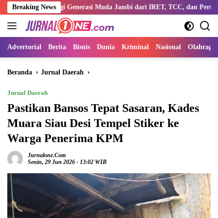
Langsung
entengi Generasi Muda Jambi dari IRET, TCC, dan Perundungan
Breaking News
ke
konten
Advertorial
Berita
Bisnis
Dunia
Kriminal
Nasional
Olahraga
Beranda
Jurnal Daerah
Jurnal Daerah
Pastikan Bansos Tepat Sasaran, Kades
Muara Siau Desi Tempel Stiker ke
Warga Penerima KPM
Jurnalone.com
Senin, 29 Jun 2026 - 13:02 WIB