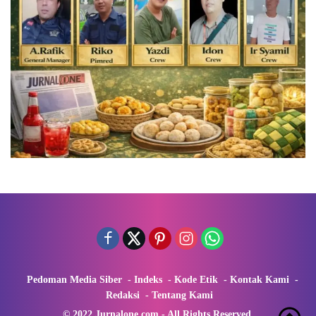
Pedoman Media Siber
Indeks
Kode Etik
Kontak Kami
Redaksi
Tentang Kami
© 2022 Jurnalone.com - All Rights Reserved.