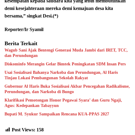
kesempatan kepada saudara kita yang lebih membutuhkan
demi kesejahteraan mereka demi kemajuan desa kita
bersama,” singkat Desi.(*)
Reporter/Ir Syamil
Berita Terkait
Wagub Sani Ajak Bentengi Generasi Muda Jambi dari IRET, TCC,
dan Perundungan
Diskominfo Merangin Gelar Bimtek Peningkatan SDM Insan Pers
Usai Sosialisasi Bahanya Narkoba dan Perundungan, Al Haris
Tinjau Lokasi Pembangunan Sekolah Rakyat
Gubernur Al Haris Buka Sosialisasi Akbar Pencegahan Radikalisme,
Perundungan, dan Narkoba di Bungo
Klarifikasi Pemotongan Honor Pegawai Syara’ dan Guru Ngaji,
Agus: Kedepankan Tabayyun
Bupati M. Syukur Sampaikan Rencana KUA-PPAS 2027
Post Views:
158