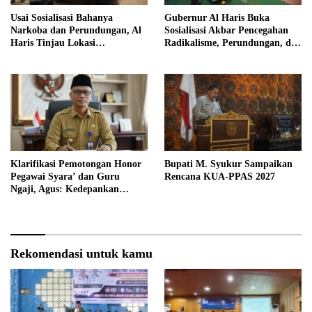
Usai Sosialisasi Bahanya
Gubernur Al Haris Buka
Narkoba dan Perundungan, Al
Sosialisasi Akbar Pencegahan
Haris Tinjau Lokasi
Radikalisme, Perundungan, dan
Pembangunan Sekolah Rakyat
Narkoba di Bungo
Klarifikasi Pemotongan Honor
Bupati M. Syukur Sampaikan
Pegawai Syara’ dan Guru
Rencana KUA-PPAS 2027
Ngaji, Agus: Kedepankan
Tabayyun
Rekomendasi untuk kamu