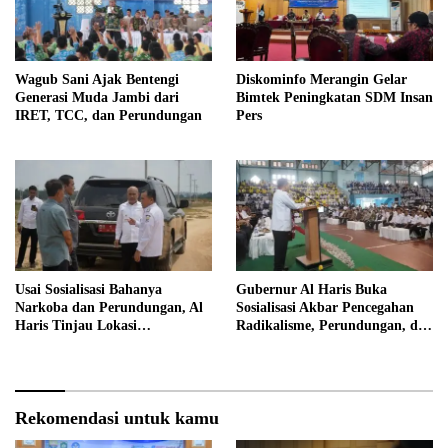
Wagub Sani Ajak Bentengi
Diskominfo Merangin Gelar
Generasi Muda Jambi dari
Bimtek Peningkatan SDM Insan
IRET, TCC, dan Perundungan
Pers
Usai Sosialisasi Bahanya
Gubernur Al Haris Buka
Narkoba dan Perundungan, Al
Sosialisasi Akbar Pencegahan
Haris Tinjau Lokasi
Radikalisme, Perundungan, dan
Pembangunan Sekolah Rakyat
Narkoba di Bungo
Rekomendasi untuk kamu