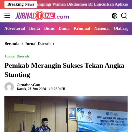
Langsung
Sani Dampingi Wamen Dikdasmen RI Luncurkan Aplikasi Bungo Pintar
Breaking News
ke
konten
Advertorial
Berita
Bisnis
Dunia
Kriminal
Nasional
Olahraga
Beranda
Jurnal Daerah
Jurnal Daerah
Pemkab Merangin Sukses Tekan Angka
Stunting
Jurnalone.com
Kamis, 25 Jun 2026 - 10:22 WIB