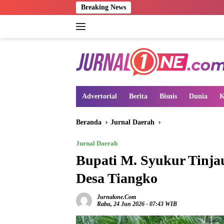
Langsung
Breaking News
ke
konten
Advertorial
Berita
Bisnis
Dunia
K
Beranda
Jurnal Daerah
Jurnal Daerah
Bupati M. Syukur Tinja
Desa Tiangko
Jurnalone.com
Rabu, 24 Jun 2026 - 07:43 WIB