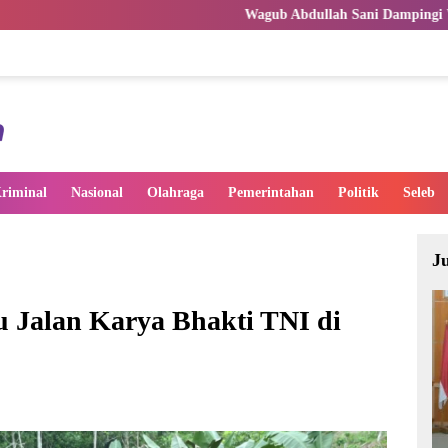
Wagub Abdullah Sani Dampingi Wamen Dikdasmen RI L
riminal
Nasional
Olahraga
Pemerintahan
Politik
Seleb
J
u Jalan Karya Bhakti TNI di