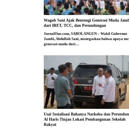
Wagub Sani Ajak Bentengi Generasi Muda Jam
dari IRET, TCC, dan Perundungan
JurnalOne.com, SAROLANGUN – Wakil Gubernur
Jambi, Abdullah Sani, menegaskan bahwa upaya me
generasi muda dari…
Usai Sosialisasi Bahanya Narkoba dan Perundun
Al Haris Tinjau Lokasi Pembangunan Sekolah
Rakyat