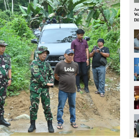
Ju
Wa
Di
Pi