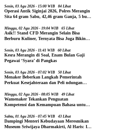
Senin, 03 Agu 2026 - 15:00 WIB
84 Lihat
Operasi Antik Siginjai 2026, Polres Merangin
Sita 64 gram Sabu, 42,46 gram Ganja, 5 butir
Extasi, dan 21 Tersangka
Minggu, 02 Agu 2026 - 19:04 WIB
65 Lihat
Asik!! Stand CFD Merangin Selain Bisa
Berburu Kuliner, Ternyata Bisa Juga Bikin
Paspor
Senin, 03 Agu 2026 - 11:41 WIB
60 Lihat
Kesra Merangin di Soal, Enam Bulan Gaji
Pegawai ‘Syara’ di Pangkas
Senin, 03 Agu 2026 - 07:02 WIB
50 Lihat
Menaker Beberkan Langkah Pemerintah
Perkuat Kesejahteraan dan Peli ndungan
Pekerja
Minggu, 02 Agu 2026 - 08:05 WIB
49 Lihat
Wamenaker Tekankan Penguatan
Kompetensi dan Kemampuan Bahasa untuk
Perluas Peluang Kerja
Sabtu, 01 Agu 2026 - 07:45 WIB
43 Lihat
Dampingi Menteri Kebudayaan Meresmikan
Museum Sriwijaya Dharmakirti, Al Haris: Ini
Bukti Rekam Jejak Peradaban Masa Lalu
Provinsi Jambi