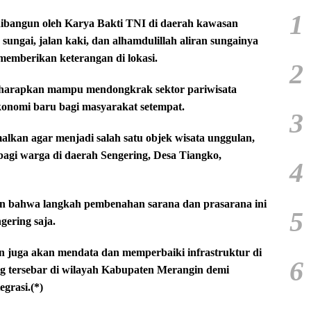
1
n dibangun oleh Karya Bakti TNI di daerah kawasan
 sungai, jalan kaki, dan alhamdulillah aliran sungainya
 memberikan keterangan di lokasi.
2
iharapkan mampu mendongkrak sektor pariwisata
konomi baru bagi masyarakat setempat.
3
imalkan agar menjadi salah satu objek wisata unggulan,
bagi warga di daerah Sengering, Desa Tiangko,
4
an bahwa langkah pembenahan sarana dan prasarana ini
5
gering saja.
 juga akan mendata dan memperbaiki infrastruktur di
6
ang tersebar di wilayah Kabupaten Merangin demi
grasi.(*)