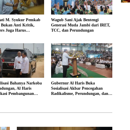
ati M. Syukur Pemkab
Wagub Sani Ajak Bentengi
Bukan Anti Kritik,
Generasi Muda Jambi dari IRET,
rs Juga Harus
TCC, dan Perundungan
al
alisasi Bahanya Narkoba
Gubernur Al Haris Buka
ndungan, Al Haris
Sosialisasi Akbar Pencegahan
okasi Pembangunan
Radikalisme, Perundungan, dan
Rakyat
Narkoba di Bungo