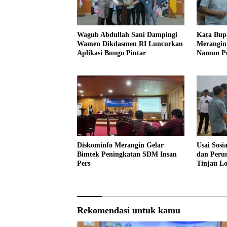
Wagub Abdullah Sani Dampingi
Kata Bup
Wamen Dikdasmen RI Luncurkan
Merangin 
Aplikasi Bungo Pintar
Namun Pe
Profesion
Diskominfo Merangin Gelar
Usai Sosi
Bimtek Peningkatan SDM Insan
dan Peru
Pers
Tinjau L
Sekolah 
Rekomendasi untuk kamu