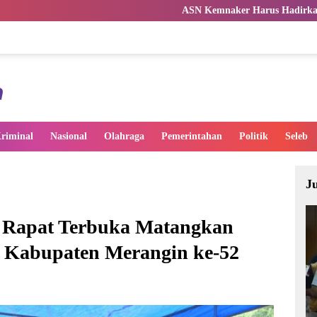
ASN Kemnaker Harus Hadirkan Dampak Nyata bagi
riminal
Nasional
Olahraga
Pemerintahan
Politik
Seleb
J
r Rapat Terbuka Matangkan
 Kabupaten Merangin ke-52