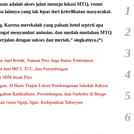
san adalah akses jalan menuju lokasi MTQ, venue
1
 lainnya yang tak lepas dari keterlibatan masyarakat.
ng. Karena merekalah yang paham betul seperti apa
2
a sangat menyambut antusias, dan mudah-mudahan MTQ
erjalan dengan sukses dan meriah,” singkatnya.(*)
3
 Anti Kritik, Namun Pers Juga Harus Profesional
bi dari IRET, TCC, dan Perundungan
4
n SDM Insan Pers
ngan, Al Haris Tinjau Lokasi Pembangunan Sekolah Rakyat
5
cegahan Radikalisme, Perundungan, dan Narkoba di Bungo
 dan Guru Ngaji, Agus: Kedepankan Tabayyun
6