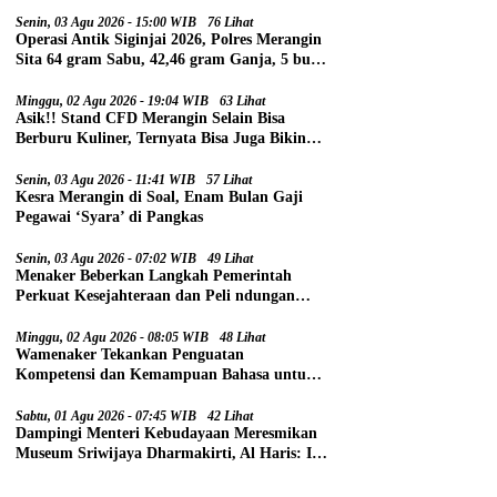
Senin, 03 Agu 2026 - 15:00 WIB
76 Lihat
Operasi Antik Siginjai 2026, Polres Merangin
Sita 64 gram Sabu, 42,46 gram Ganja, 5 butir
Extasi, dan 21 Tersangka
Minggu, 02 Agu 2026 - 19:04 WIB
63 Lihat
Asik!! Stand CFD Merangin Selain Bisa
Berburu Kuliner, Ternyata Bisa Juga Bikin
Paspor
Senin, 03 Agu 2026 - 11:41 WIB
57 Lihat
Kesra Merangin di Soal, Enam Bulan Gaji
Pegawai ‘Syara’ di Pangkas
Senin, 03 Agu 2026 - 07:02 WIB
49 Lihat
Menaker Beberkan Langkah Pemerintah
Perkuat Kesejahteraan dan Peli ndungan
Pekerja
Minggu, 02 Agu 2026 - 08:05 WIB
48 Lihat
Wamenaker Tekankan Penguatan
Kompetensi dan Kemampuan Bahasa untuk
Perluas Peluang Kerja
Sabtu, 01 Agu 2026 - 07:45 WIB
42 Lihat
Dampingi Menteri Kebudayaan Meresmikan
Museum Sriwijaya Dharmakirti, Al Haris: Ini
Bukti Rekam Jejak Peradaban Masa Lalu
Provinsi Jambi