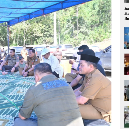
Ju
Ka
Bu
Pr