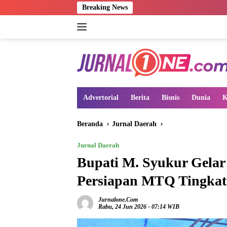
Langsung
Breaking News
ke
konten
Advertorial
Berita
Bisnis
Dunia
K
Beranda
Jurnal Daerah
Jurnal Daerah
Bupati M. Syukur Gela
Persiapan MTQ Tingkat
Jurnalone.com
Rabu, 24 Jun 2026 - 07:14 WIB