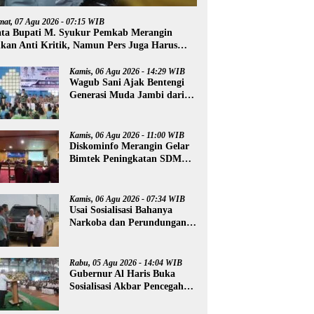
mat, 07 Agu 2026 - 07:15 WIB
ta Bupati M. Syukur Pemkab Merangin
kan Anti Kritik, Namun Pers Juga Harus
ofesional
Kamis, 06 Agu 2026 - 14:29 WIB
Wagub Sani Ajak Bentengi
Generasi Muda Jambi dari
IRET, TCC, dan
Perundungan
Kamis, 06 Agu 2026 - 11:00 WIB
Diskominfo Merangin Gelar
Bimtek Peningkatan SDM
Insan Pers
Kamis, 06 Agu 2026 - 07:34 WIB
Usai Sosialisasi Bahanya
Narkoba dan Perundungan,
Al Haris Tinjau Lokasi
Pembangunan Sekolah
Rakyat
Rabu, 05 Agu 2026 - 14:04 WIB
Gubernur Al Haris Buka
Sosialisasi Akbar Pencegahan
Radikalisme, Perundungan,
dan Narkoba di Bungo