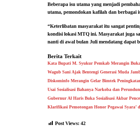
Beberapa isu utama yang menjadi pembaha
utama, pemondokan kafilah dan berbagai isu
“Keterlibatan masyarakat itu sangat penti
kondisi lokasi MTQ ini. Masyarakat jug
nanti di awal bulan Juli mendatang dapat b
Berita Terkait
Kata Bupati M. Syukur Pemkab Merangin Bukan
Wagub Sani Ajak Bentengi Generasi Muda Jam
Diskominfo Merangin Gelar Bimtek Peningkata
Usai Sosialisasi Bahanya Narkoba dan Perundu
Gubernur Al Haris Buka Sosialisasi Akbar Pen
Klarifikasi Pemotongan Honor Pegawai Syara’
Post Views:
42