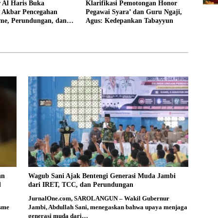
 Al Haris Buka
Klarifikasi Pemotongan Honor
si Akbar Pencegahan
Pegawai Syara’ dan Guru Ngaji,
sme, Perundungan, dan
Agus: Kedepankan Tabayyun
di Bungo
an
Wagub Sani Ajak Bentengi Generasi Muda Jambi
l
dari IRET, TCC, dan Perundungan
JurnalOne.com, SAROLANGUN – Wakil Gubernur
isme
Jambi, Abdullah Sani, menegaskan bahwa upaya menjaga
generasi muda dari…