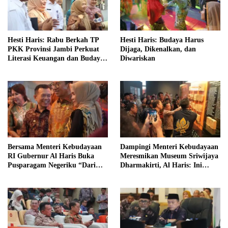
Hesti Haris: Rabu Berkah TP
Hesti Haris: Budaya Harus
PKK Provinsi Jambi Perkuat
Dijaga, Dikenalkan, dan
Literasi Keuangan dan Budaya
Diwariskan
Kelola Sampah dari Rumah
Bersama Menteri Kebudayaan
Dampingi Menteri Kebudayaan
RI Gubernur Al Haris Buka
Meresmikan Museum Sriwijaya
Pusparagam Negeriku “Dari
Dharmakirti, Al Haris: Ini
Jambi untuk Indonesia”
Bukti Rekam Jejak Peradaban
Masa Lalu Provinsi Jambi