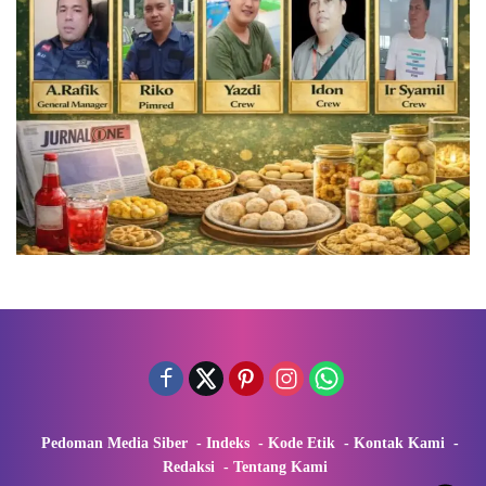
Pedoman Media Siber
Indeks
Kode Etik
Kontak Kami
Redaksi
Tentang Kami