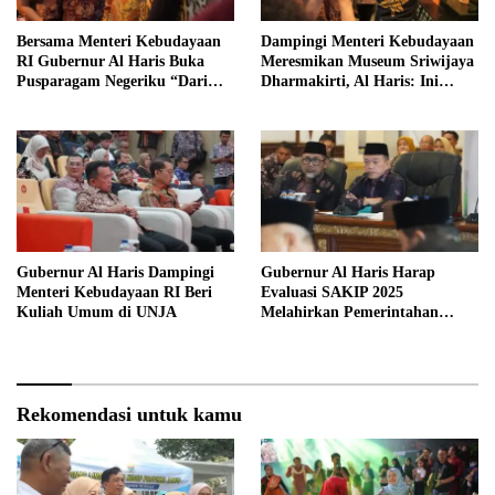
Bersama Menteri Kebudayaan
Dampingi Menteri Kebudayaan
RI Gubernur Al Haris Buka
Meresmikan Museum Sriwijaya
Pusparagam Negeriku “Dari
Dharmakirti, Al Haris: Ini
Jambi untuk Indonesia”
Bukti Rekam Jejak Peradaban
Masa Lalu Provinsi Jambi
Gubernur Al Haris Dampingi
Gubernur Al Haris Harap
Menteri Kebudayaan RI Beri
Evaluasi SAKIP 2025
Kuliah Umum di UNJA
Melahirkan Pemerintahan
Akuntabel dan Pelayanan
Publik Berkualitas
Rekomendasi untuk kamu