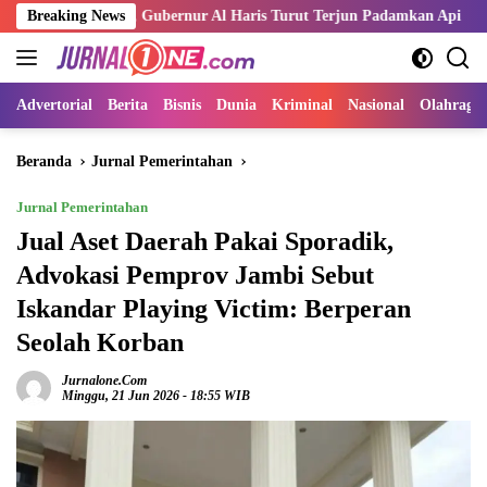
Langsung
 Merah, Gubernur Al Haris Turut Terjun Padamkan Api
Breaking News
Kemnak
ke
konten
Advertorial
Berita
Bisnis
Dunia
Kriminal
Nasional
Olahraga
Beranda
Jurnal Pemerintahan
Jurnal Pemerintahan
Jual Aset Daerah Pakai Sporadik,
Advokasi Pemprov Jambi Sebut
Iskandar Playing Victim: Berperan
Seolah Korban
Jurnalone.com
Minggu, 21 Jun 2026 - 18:55 WIB