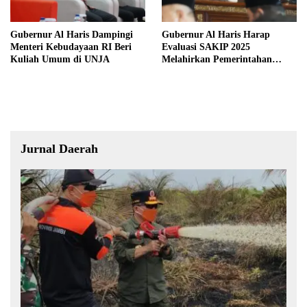
Gubernur Al Haris Dampingi
Gubernur Al Haris Harap
Menteri Kebudayaan RI Beri
Evaluasi SAKIP 2025
Kuliah Umum di UNJA
Melahirkan Pemerintahan
Akuntabel dan Pelayanan
Publik Berkualitas
Jurnal Daerah