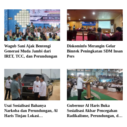
Pintar
Profesional
Wagub Sani Ajak Bentengi
Diskominfo Merangin Gelar
Generasi Muda Jambi dari
Bimtek Peningkatan SDM Insan
IRET, TCC, dan Perundungan
Pers
Usai Sosialisasi Bahanya
Gubernur Al Haris Buka
Narkoba dan Perundungan, Al
Sosialisasi Akbar Pencegahan
Haris Tinjau Lokasi
Radikalisme, Perundungan, dan
Pembangunan Sekolah Rakyat
Narkoba di Bungo