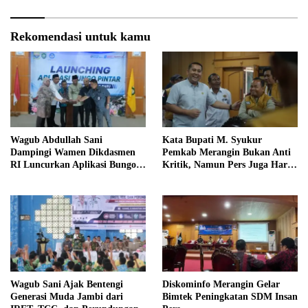
Rekomendasi untuk kamu
Wagub Abdullah Sani
Kata Bupati M. Syukur
Dampingi Wamen Dikdasmen
Pemkab Merangin Bukan Anti
RI Luncurkan Aplikasi Bungo
Kritik, Namun Pers Juga Harus
Pintar
Profesional
Wagub Sani Ajak Bentengi
Diskominfo Merangin Gelar
Generasi Muda Jambi dari
Bimtek Peningkatan SDM Insan