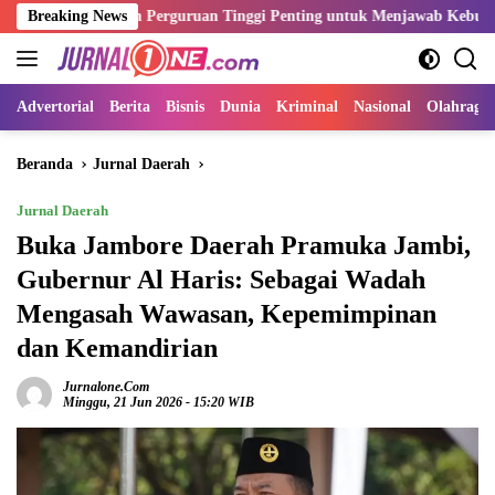
Langsung
Lulusan Perguruan Tinggi Penting untuk Menjawab Kebutuhan Dunia K
Breaking News
ke
konten
Advertorial
Berita
Bisnis
Dunia
Kriminal
Nasional
Olahraga
Beranda
Jurnal Daerah
Jurnal Daerah
Buka Jambore Daerah Pramuka Jambi,
Gubernur Al Haris: Sebagai Wadah
Mengasah Wawasan, Kepemimpinan
dan Kemandirian
Jurnalone.com
Minggu, 21 Jun 2026 - 15:20 WIB