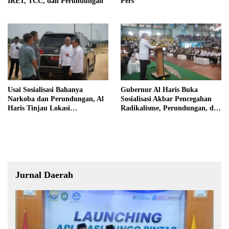
IRET, TCC, dan Perundungan
Pers
Usai Sosialisasi Bahanya
Gubernur Al Haris Buka
Narkoba dan Perundungan, Al
Sosialisasi Akbar Pencegahan
Haris Tinjau Lokasi
Radikalisme, Perundungan, dan
Pembangunan Sekolah Rakyat
Narkoba di Bungo
Jurnal Daerah