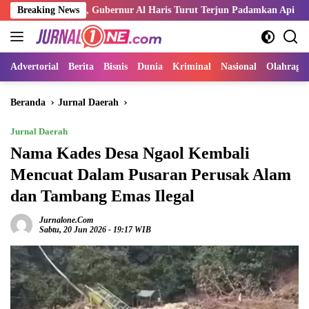
Langsung
r Merah, Gubernur Al Haris Turut Terjun Padamkan Api
Breaking News
Kemna
ke
konten
Advertorial
Berita
Bisnis
Dunia
Kriminal
Nasional
Olahraga
Beranda
Jurnal Daerah
Jurnal Daerah
Nama Kades Desa Ngaol Kembali
Mencuat Dalam Pusaran Perusak Alam
dan Tambang Emas Ilegal
Jurnalone.com
Sabtu, 20 Jun 2026 - 19:17 WIB