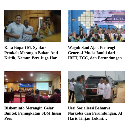
Pintar
Kata Bupati M. Syukur
Wagub Sani Ajak Bentengi
Pemkab Merangin Bukan Anti
Generasi Muda Jambi dari
Kritik, Namun Pers Juga Harus
IRET, TCC, dan Perundungan
Profesional
Diskominfo Merangin Gelar
Usai Sosialisasi Bahanya
Bimtek Peningkatan SDM Insan
Narkoba dan Perundungan, Al
Pers
Haris Tinjau Lokasi
Pembangunan Sekolah Rakyat